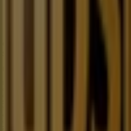
49 m
Cerrado
Otros negocios de Bancos y
Servicios en Ciudad de México
UPS
Bienvenido a la tienda de
UPS
en Tiendeo, donde podrás
descubrir las mejores
ofertas
,
promociones
y
catálogos
de esta destacada marca del sector de
Bancos y
Servicios
. Nuestra tienda física está ubicada en
Temoaya 4,centro urbano
,
Ciudad de México
, y en ella
encontrarás una amplia gama de productos de calidad
que te permitirán ahorrar durante todo el
agosto de
2026
.