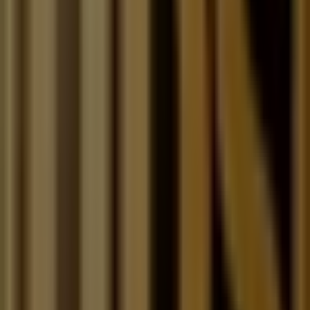
Av. Ejército Nacional No. 980, locales 250 al 252, Col.
Chapultepec Morales, Miguel Hidalgo
48 m
Tupperware
Ahuehuetes 100 INT 209 , San Jose de los Cedros ,
Cuajimalpa , CDMX , C.P. 05200, Ciudad de México
49 m
Tupperware
Boulevard del Temoluco No. 346 Col. Residencial
Acueducto de Guadalupe, Ciudad de México