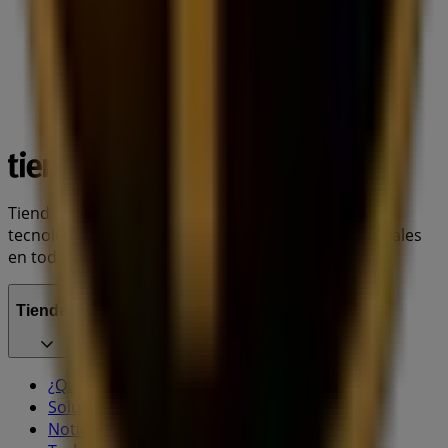
Tiendeo forma parte de Shopfully, la empresa
tecnológica que está reinventando las compras locales
en todo el mundo.
Tiendeo
¿Qué hacemos?
Soluciones para empresas
Noticias y prensa