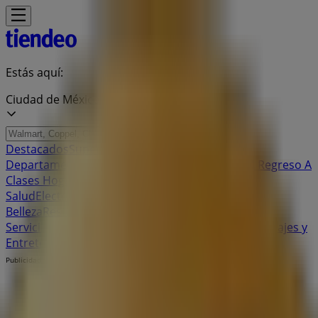
Estás aquí:
Ciudad de México
Destacados
Supermercados
Tiendas
Departamentales
Ropa, Zapatos y Accesorios
El Regreso A
Clases
Hogar
Farmacias y
Salud
Electrónica
Ferreterías
Salud y
Belleza
Restaurantes
Autos
Bancos y
Servicios
Deporte
Librerías y Papelerías
Ocio
Niños
Viajes y
Entretenimiento
Ópticas
Publicidad