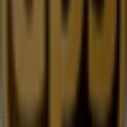
En Tiendeo te ofrecemos toda la información actualizada
sobre
UPS
, como los horarios de apertura, las ofertas
exclusivas y la ubicación exacta de la tienda en
Temoaya
4,centro urbano
. Además, tendrás acceso a los últimos
catálogos de
UPS
, donde podrás descubrir las
promociones más recientes y aprovechar grandes
descuentos en productos de
Bancos y Servicios
para
tus compras en
Ciudad de México
.
No pierdas la oportunidad de visitar la tienda de
UPS
en
Temoaya 4,centro urbano
para disfrutar de una
experiencia de compra completa. Te invitamos a
explorar las promociones que tenemos para ti este
agosto
y mantenerte informado de las mejores ofertas
de
UPS
en
Ciudad de México
. ¡Visítanos y empieza a
ahorrar hoy mismo!
Más información de UPS
Ver otras tiendas de UPS en
Ciudad de México
Publicidad