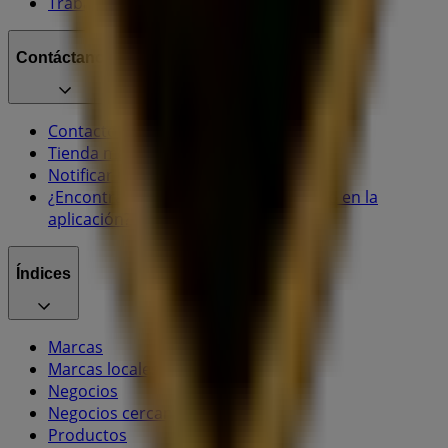
Trabaja con nosotros
Contáctanos
Contacto comercial y de marketing
Tienda mal colocada en el mapa
Notificar un folleto
¿Encontraste un problema en la web o en la
aplicación?
Índices
Marcas
Marcas locales
Negocios
Negocios cercanos
Productos