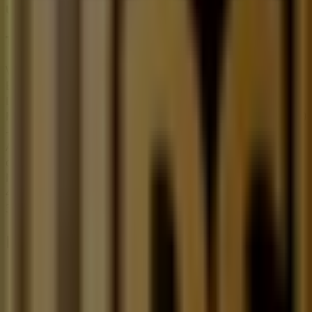
UPS
Tarifas
Vence el 31/12
Esta tienda de UPS tiene los siguientes horarios:
Domingo , Lunes 09:00 - 19:00, Martes 09:00 - 19:00,
Miércoles 09:00 - 19:00, Jueves 09:00 - 19:00, Viernes 09:00
- 19:00, Sábado 09:00 - 14:00
Actualmente hay 1 catálogos disponibles en esta tienda
de UPS.
Navega por el último catálogo de UPS en Temoaya
4,centro urbano Tarifas que es válido del 20/2/2026 al
31/12/2026 y no pares de ahorrar.
Las tiendas más cercanas
Samsung