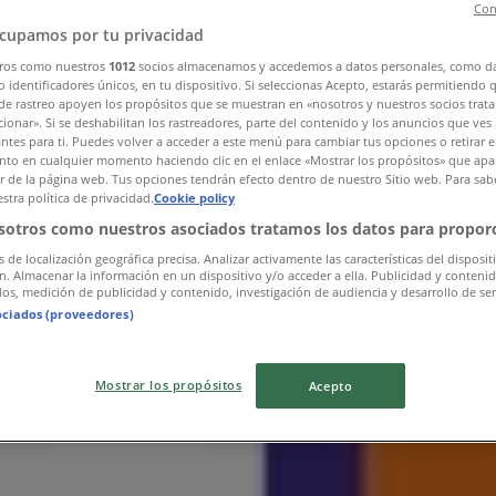
Con
cupamos por tu privacidad
ros como nuestros
1012
socios almacenamos y accedemos a datos personales, como d
 identificadores únicos, en tu dispositivo. Si seleccionas Acepto, estarás permitiendo 
de rastreo apoyen los propósitos que se muestran en «nosotros y nuestros socios trat
ionar». Si se deshabilitan los rastreadores, parte del contenido y los anuncios que ves
antes para ti. Puedes volver a acceder a este menú para cambiar tus opciones o retirar e
to en cualquier momento haciendo clic en el enlace «Mostrar los propósitos» que apar
or de la página web. Tus opciones tendrán efecto dentro de nuestro Sitio web. Para sab
stra política de privacidad.
Cookie policy
sotros como nuestros asociados tratamos los datos para proporc
s de localización geográfica precisa. Analizar activamente las características del disposit
ón. Almacenar la información en un dispositivo y/o acceder a ella. Publicidad y conteni
os, medición de publicidad y contenido, investigación de audiencia y desarrollo de ser
ociados (proveedores)
Mostrar los propósitos
Acepto