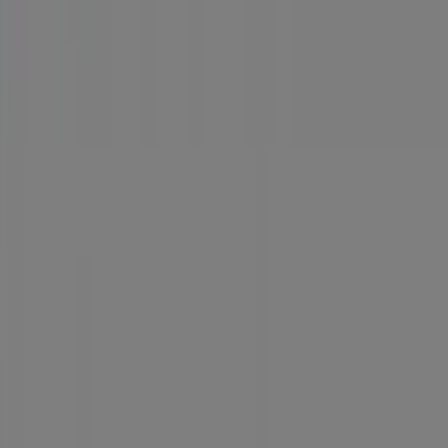
Tiendeo forma parte de Shopfully, la empresa
tecnológica que está reinventando las compras locales
en todo el mundo.
Tiendeo
¿Qué hacemos?
Soluciones para empresas
Noticias y prensa
Trabaja con nosotros
Contáctanos