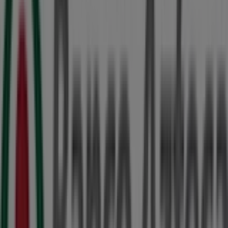
Folletos de Banco Azteca en Torreón
Banco Azteca
Promo
Vence el 31/12
Ciudades con tiendas de Banco
Azteca
Banco Azteca en Matamoros (COAH)
Banco Azteca en
Lerdo (Durango)
Banco Azteca en Gómez Palacio