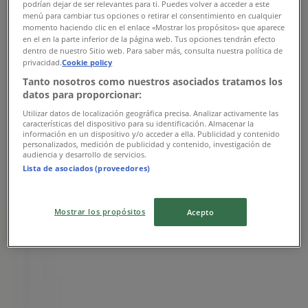
podrían dejar de ser relevantes para ti. Puedes volver a acceder a este
Av. Hidalgo esq. Ramos Arizpe 0, Torreón
menú para cambiar tus opciones o retirar el consentimiento en cualquier
momento haciendo clic en el enlace «Mostrar los propósitos» que aparece
2.0 km
en el en la parte inferior de la página web. Tus opciones tendrán efecto
dentro de nuestro Sitio web. Para saber más, consulta nuestra política de
privacidad.
Cookie policy
Tanto nosotros como nuestros asociados tratamos los
datos para proporcionar:
Banco Azteca
Utilizar datos de localización geográfica precisa. Analizar activamente las
características del dispositivo para su identificación. Almacenar la
BLVD INDEPENDENCIA OTE 1100, Torreón
información en un dispositivo y/o acceder a ella. Publicidad y contenido
personalizados, medición de publicidad y contenido, investigación de
audiencia y desarrollo de servicios.
2.0 km
Lista de asociados (proveedores)
Mostrar los propósitos
Acepto
Banco Azteca
BLVD CONSTITUCION 1111, Torreón
2.2 km