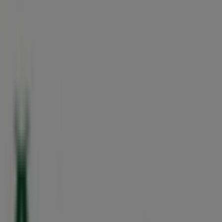
Publicidad
Banco Azteca
Av. Matamoros 1680 Pte., Torreón
2.5 km