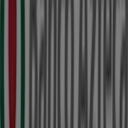
Ver más ciudades
Otros negocios de Bancos y
Servicios en Torreón
Banco Azteca
¡Bienvenido a Tiendeo! Aquí puedes encontrar no solo
las mejores
ofertas
,
catálogos
y
promociones
, sino
también descubrir las tiendas más populares en
Torreón
. Durante el mes de
agosto de 2026
, en nuestra
plataforma podrás conocer las últimas novedades de
Banco Azteca
, una de las marcas más reconocidas, así
como la ubicación y detalles de las tiendas más cercanas
en
Torreón
.
En Tiendeo, no solo tendrás acceso a
promociones
y
descuentos, sino también a información sobre las
tiendas físicas de tu ciudad. Explora los catálogos de