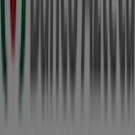
Banco Azteca
, encuentra las tiendas en
Torreón
y
descubre los productos con grandes descuentos para
ahorrar en tus compras este
agosto
. Además, te
mantenemos al tanto de las ubicaciones exactas,
horarios de atención y todos los detalles necesarios para
que puedas disfrutar de una experiencia de compra
completa en
Torreón
.
No pierdas la oportunidad de aprovechar las
ofertas
de
Banco Azteca
en las tiendas de
Torreón
y mantente
actualizado con los mejores precios durante
agosto de
2026
. En Tiendeo, siempre encontrarás las mejores
tiendas y opciones de compra en
Torreón
. ¡Empieza a
explorar las tiendas y promociones que tenemos para ti
ahora mismo!
Publicidad