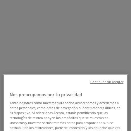
Sucursales Banco Azteca Torreón -
Teléfonos, Horarios y Direcciones
Tiendeo en Torreón
»
Ofertas de Bancos y Servicios en Torreón
»
Banco Azteca en Torreón
»
Tiendas de Banco Azteca en Torreón
Banco Azteca
Continuar sin aceptar
Blvd. Independencia 478 Pte., Torreón
Nos preocupamos por tu privacidad
1.3 km
Tanto nosotros como nuestros
1012
socios almacenamos y accedemos a
datos personales, como datos de navegación o identificadores únicos, en
tu dispositivo. Si seleccionas Acepto, estarás permitiendo que las
tecnologías de rastreo apoyen los propósitos que se muestran en
«nosotros y nuestros socios tratamos datos para proporcionar». Si se
Banco Azteca
deshabilitan los rastreadores, parte del contenido y los anuncios que ves