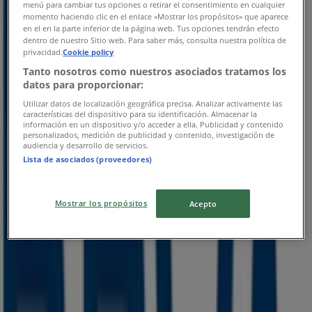
menú para cambiar tus opciones o retirar el consentimiento en cualquier
BBVA Bancomer
momento haciendo clic en el enlace «Mostrar los propósitos» que aparece
en el en la parte inferior de la página web. Tus opciones tendrán efecto
MANUEL GUTIERREZ ZAMORA NO1858, Veracruz
dentro de nuestro Sitio web. Para saber más, consulta nuestra política de
privacidad.
Cookie policy
220 m
Tanto nosotros como nuestros asociados tratamos los
datos para proporcionar:
Utilizar datos de localización geográfica precisa. Analizar activamente las
características del dispositivo para su identificación. Almacenar la
información en un dispositivo y/o acceder a ella. Publicidad y contenido
BBVA Bancomer
personalizados, medición de publicidad y contenido, investigación de
audiencia y desarrollo de servicios.
MIGUEL A DE QUEVEDO ESQ COL SN, Veracruz
Lista de asociados (proveedores)
366 m
Mostrar los propósitos
Acepto
BBVA Bancomer
AV CUAUHTEMOC NO 2800, Veracruz
429 m