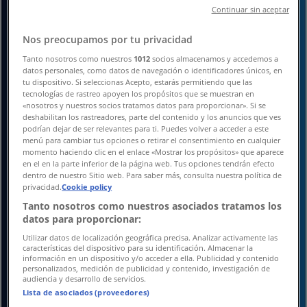
Oferta más reciente:
9/1/2026
Continuar sin aceptar
Nos preocupamos por tu privacidad
Tanto nosotros como nuestros
1012
socios almacenamos y accedemos a
datos personales, como datos de navegación o identificadores únicos, en
tu dispositivo. Si seleccionas Acepto, estarás permitiendo que las
Santander
tecnologías de rastreo apoyen los propósitos que se muestran en
«nosotros y nuestros socios tratamos datos para proporcionar». Si se
Tarifas
deshabilitan los rastreadores, parte del contenido y los anuncios que ves
podrían dejar de ser relevantes para ti. Puedes volver a acceder a este
menú para cambiar tus opciones o retirar el consentimiento en cualquier
Vence el 31/12
momento haciendo clic en el enlace «Mostrar los propósitos» que aparece
{"numCatalogs":1}
en el en la parte inferior de la página web. Tus opciones tendrán efecto
dentro de nuestro Sitio web. Para saber más, consulta nuestra política de
privacidad.
Cookie policy
Horarios y direcciones Santander
Tanto nosotros como nuestros asociados tratamos los
datos para proporcionar:
Utilizar datos de localización geográfica precisa. Analizar activamente las
características del dispositivo para su identificación. Almacenar la
Santander
información en un dispositivo y/o acceder a ella. Publicidad y contenido
personalizados, medición de publicidad y contenido, investigación de
AV. DE LA LUNA C.C. PLAZA DEL ANGEL MAZ. 27
audiencia y desarrollo de servicios.
Lista de asociados (proveedores)
LOTE 3 LOC 1 Y 2 , FRACC. CAPISTRANO, Cancún