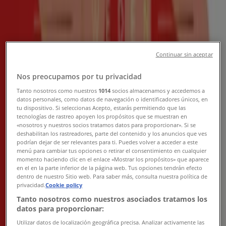
Categoría:
Salud y Belleza
Oferta más reciente:
7/8/2026
Continuar sin aceptar
Nos preocupamos por tu privacidad
Tanto nosotros como nuestros
1014
socios almacenamos y accedemos a
Nice
datos personales, como datos de navegación o identificadores únicos, en
tu dispositivo. Si seleccionas Acepto, estarás permitiendo que las
Kids 2026
tecnologías de rastreo apoyen los propósitos que se muestran en
«nosotros y nuestros socios tratamos datos para proporcionar». Si se
deshabilitan los rastreadores, parte del contenido y los anuncios que ves
Vence el 31/12
podrían dejar de ser relevantes para ti. Puedes volver a acceder a este
menú para cambiar tus opciones o retirar el consentimiento en cualquier
momento haciendo clic en el enlace «Mostrar los propósitos» que aparece
en el en la parte inferior de la página web. Tus opciones tendrán efecto
dentro de nuestro Sitio web. Para saber más, consulta nuestra política de
Nice
privacidad.
Cookie policy
Tanto nosotros como nuestros asociados tratamos los
726
datos para proporcionar:
Utilizar datos de localización geográfica precisa. Analizar activamente las