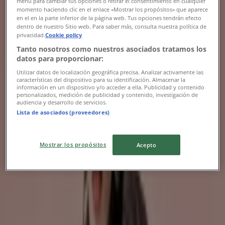
menú para cambiar tus opciones o retirar el consentimiento en cualquier
momento haciendo clic en el enlace «Mostrar los propósitos» que aparece
en el en la parte inferior de la página web. Tus opciones tendrán efecto
dentro de nuestro Sitio web. Para saber más, consulta nuestra política de
Price Shoes
privacidad.
Cookie policy
Tanto nosotros como nuestros asociados tratamos los
MINI CABALLEROS 2026 1E
datos para proporcionar:
Utilizar datos de localización geográfica precisa. Analizar activamente las
Vence el 31/12
4.0 km - Cuauhtémoc (CDMX)
características del dispositivo para su identificación. Almacenar la
información en un dispositivo y/o acceder a ella. Publicidad y contenido
personalizados, medición de publicidad y contenido, investigación de
audiencia y desarrollo de servicios.
Lista de asociados (proveedores)
Price Shoes
CALZADO PARA SERVICIOS ACO 2026 1E
Mostrar los propósitos
Acepto
Vence el 31/12
4.0 km - Cuauhtémoc (CDMX)
Price Shoes
VESTIR ACO 2026 1E