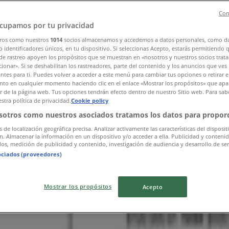
Con
cupamos por tu privacidad
ros como nuestros
1014
socios almacenamos y accedemos a datos personales, como d
s
»
 identificadores únicos, en tu dispositivo. Si seleccionas Acepto, estarás permitiendo 
de rastreo apoyen los propósitos que se muestran en «nosotros y nuestros socios trat
ionar». Si se deshabilitan los rastreadores, parte del contenido y los anuncios que ves
antes para ti. Puedes volver a acceder a este menú para cambiar tus opciones o retirar e
to en cualquier momento haciendo clic en el enlace «Mostrar los propósitos» que apar
Ecatepec de Morelos
or de la página web. Tus opciones tendrán efecto dentro de nuestro Sitio web. Para sab
stra política de privacidad.
Cookie policy
sotros como nuestros asociados tratamos los datos para proporc
s de localización geográfica precisa. Analizar activamente las características del disposit
ón. Almacenar la información en un dispositivo y/o acceder a ella. Publicidad y conteni
os, medición de publicidad y contenido, investigación de audiencia y desarrollo de ser
ociados (proveedores)
Mostrar los propósitos
Acepto