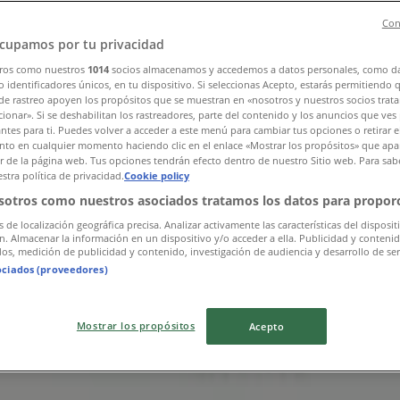
Con
cupamos por tu privacidad
ros como nuestros
1014
socios almacenamos y accedemos a datos personales, como d
 identificadores únicos, en tu dispositivo. Si seleccionas Acepto, estarás permitiendo 
de rastreo apoyen los propósitos que se muestran en «nosotros y nuestros socios trat
ionar». Si se deshabilitan los rastreadores, parte del contenido y los anuncios que ves
antes para ti. Puedes volver a acceder a este menú para cambiar tus opciones o retirar e
to en cualquier momento haciendo clic en el enlace «Mostrar los propósitos» que apar
eca en Guanajuato
or de la página web. Tus opciones tendrán efecto dentro de nuestro Sitio web. Para sab
stra política de privacidad.
Cookie policy
sotros como nuestros asociados tratamos los datos para proporc
s de localización geográfica precisa. Analizar activamente las características del disposit
ón. Almacenar la información en un dispositivo y/o acceder a ella. Publicidad y conteni
os, medición de publicidad y contenido, investigación de audiencia y desarrollo de ser
ociados (proveedores)
Mostrar los propósitos
Acepto