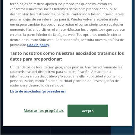
tecnologías de rastreo apoyen los propósitos que se muestran en
Oferta más reciente:
13/1/2026
«nosotros y nuestros socios tratamos datos para proporcionar». Si se
deshabilitan los rastreadores, parte del contenido y los anuncios que ves
podrían dejar de ser relevantes para ti. Puedes volver a acceder a este
menú para cambiar tus opciones o retirar el consentimiento en cualquier
momento haciendo clic en el enlace «Mostrar los propósitos» que aparece
en el en la parte inferior de la página web. Tus opciones tendrán efecto
dentro de nuestro Sitio web. Para saber más, consulta nuestra política de
Banco Azteca
privacidad.
Cookie policy
Tanto nosotros como nuestros asociados tratamos los
Promo
datos para proporcionar:
Utilizar datos de localización geográfica precisa. Analizar activamente las
Vence el 31/12
características del dispositivo para su identificación. Almacenar la
información en un dispositivo y/o acceder a ella. Publicidad y contenido
{"numCatalogs":1}
personalizados, medición de publicidad y contenido, investigación de
audiencia y desarrollo de servicios.
Horarios y direcciones Banco Azteca
Lista de asociados (proveedores)
Mostrar los propósitos
Acepto
Banco Azteca
Av. Serdan esq. Calle 19 S/N, Heróica Guaymas