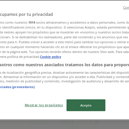
Con
cupamos por tu privacidad
ros como nuestros
1014
socios almacenamos y accedemos a datos personales, como d
 identificadores únicos, en tu dispositivo. Si seleccionas Acepto, estarás permitiendo 
de rastreo apoyen los propósitos que se muestran en «nosotros y nuestros socios trat
ionar». Si se deshabilitan los rastreadores, parte del contenido y los anuncios que ves
antes para ti. Puedes volver a acceder a este menú para cambiar tus opciones o retirar e
to en cualquier momento haciendo clic en el enlace «Mostrar los propósitos» que apar
 Irapuato
or de la página web. Tus opciones tendrán efecto dentro de nuestro Sitio web. Para sab
stra política de privacidad.
Cookie policy
sotros como nuestros asociados tratamos los datos para proporc
s de localización geográfica precisa. Analizar activamente las características del disposit
ón. Almacenar la información en un dispositivo y/o acceder a ella. Publicidad y conteni
os, medición de publicidad y contenido, investigación de audiencia y desarrollo de ser
ociados (proveedores)
Mostrar los propósitos
Acepto