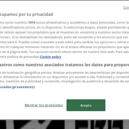
Con
cupamos por tu privacidad
ros como nuestros
1014
socios almacenamos y accedemos a datos personales, como d
rez
»
 identificadores únicos, en tu dispositivo. Si seleccionas Acepto, estarás permitiendo 
de rastreo apoyen los propósitos que se muestran en «nosotros y nuestros socios trat
ionar». Si se deshabilitan los rastreadores, parte del contenido y los anuncios que ves
antes para ti. Puedes volver a acceder a este menú para cambiar tus opciones o retirar e
to en cualquier momento haciendo clic en el enlace «Mostrar los propósitos» que apar
 en Ciudad Juárez
or de la página web. Tus opciones tendrán efecto dentro de nuestro Sitio web. Para sab
stra política de privacidad.
Cookie policy
sotros como nuestros asociados tratamos los datos para proporc
s de localización geográfica precisa. Analizar activamente las características del disposit
ón. Almacenar la información en un dispositivo y/o acceder a ella. Publicidad y conteni
os, medición de publicidad y contenido, investigación de audiencia y desarrollo de ser
ociados (proveedores)
Mostrar los propósitos
Acepto