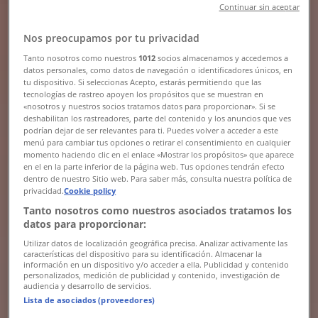
Continuar sin aceptar
Publicidad
Nos preocupamos por tu privacidad
Tanto nosotros como nuestros
1012
socios almacenamos y accedemos a
datos personales, como datos de navegación o identificadores únicos, en
tu dispositivo. Si seleccionas Acepto, estarás permitiendo que las
tecnologías de rastreo apoyen los propósitos que se muestran en
«nosotros y nuestros socios tratamos datos para proporcionar». Si se
deshabilitan los rastreadores, parte del contenido y los anuncios que ves
podrían dejar de ser relevantes para ti. Puedes volver a acceder a este
menú para cambiar tus opciones o retirar el consentimiento en cualquier
momento haciendo clic en el enlace «Mostrar los propósitos» que aparece
en el en la parte inferior de la página web. Tus opciones tendrán efecto
dentro de nuestro Sitio web. Para saber más, consulta nuestra política de
privacidad.
Cookie policy
{"numCatalogs":0}
Tanto nosotros como nuestros asociados tratamos los
datos para proporcionar:
Horarios y direcciones Blu Lagoon
Utilizar datos de localización geográfica precisa. Analizar activamente las
características del dispositivo para su identificación. Almacenar la
información en un dispositivo y/o acceder a ella. Publicidad y contenido
personalizados, medición de publicidad y contenido, investigación de
audiencia y desarrollo de servicios.
Blu Lagoon
Lista de asociados (proveedores)