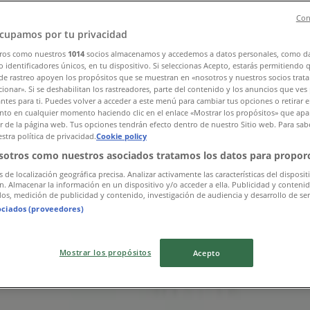
Con
cupamos por tu privacidad
ros como nuestros
1014
socios almacenamos y accedemos a datos personales, como d
 identificadores únicos, en tu dispositivo. Si seleccionas Acepto, estarás permitiendo 
de rastreo apoyen los propósitos que se muestran en «nosotros y nuestros socios trat
ionar». Si se deshabilitan los rastreadores, parte del contenido y los anuncios que ves
antes para ti. Puedes volver a acceder a este menú para cambiar tus opciones o retirar e
to en cualquier momento haciendo clic en el enlace «Mostrar los propósitos» que apar
érida
or de la página web. Tus opciones tendrán efecto dentro de nuestro Sitio web. Para sab
stra política de privacidad.
Cookie policy
sotros como nuestros asociados tratamos los datos para proporc
s de localización geográfica precisa. Analizar activamente las características del disposit
ón. Almacenar la información en un dispositivo y/o acceder a ella. Publicidad y conteni
os, medición de publicidad y contenido, investigación de audiencia y desarrollo de ser
ociados (proveedores)
Mostrar los propósitos
Acepto