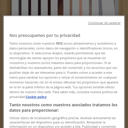
Categoría:
Ropa, Zapatos y Accesorios
Oferta más reciente:
7/8/2026
Continuar sin aceptar
Nos preocupamos por tu privacidad
Tanto nosotros como nuestros
1012
socios almacenamos y accedemos a
datos personales, como datos de navegación o identificadores únicos, en
Promoda
tu dispositivo. Si seleccionas Acepto, estarás permitiendo que las
tecnologías de rastreo apoyen los propósitos que se muestran en
«nosotros y nuestros socios tratamos datos para proporcionar». Si se
Ofertas Promoda
deshabilitan los rastreadores, parte del contenido y los anuncios que ves
podrían dejar de ser relevantes para ti. Puedes volver a acceder a este
Vence el 23/8
menú para cambiar tus opciones o retirar el consentimiento en cualquier
momento haciendo clic en el enlace «Mostrar los propósitos» que aparece
Nuevo
en el en la parte inferior de la página web. Tus opciones tendrán efecto
dentro de nuestro Sitio web. Para saber más, consulta nuestra política de
privacidad.
Cookie policy
Tanto nosotros como nuestros asociados tratamos los
Promoda
datos para proporcionar:
Utilizar datos de localización geográfica precisa. Analizar activamente las
Regresa a clases estrenando tu mejor
características del dispositivo para su identificación. Almacenar la
información en un dispositivo y/o acceder a ella. Publicidad y contenido