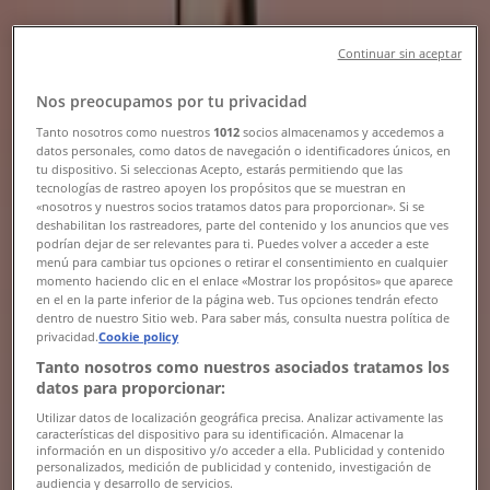
Catálogos con ofertas de Blue Colash:
1
Continuar sin aceptar
Categoría:
Ropa, Zapatos y Accesorios
Nos preocupamos por tu privacidad
Tanto nosotros como nuestros
1012
socios almacenamos y accedemos a
Oferta más reciente:
29/8/2023
datos personales, como datos de navegación o identificadores únicos, en
tu dispositivo. Si seleccionas Acepto, estarás permitiendo que las
tecnologías de rastreo apoyen los propósitos que se muestran en
«nosotros y nuestros socios tratamos datos para proporcionar». Si se
deshabilitan los rastreadores, parte del contenido y los anuncios que ves
podrían dejar de ser relevantes para ti. Puedes volver a acceder a este
Blue Colash
menú para cambiar tus opciones o retirar el consentimiento en cualquier
momento haciendo clic en el enlace «Mostrar los propósitos» que aparece
Ofertas Blue Colash
en el en la parte inferior de la página web. Tus opciones tendrán efecto
dentro de nuestro Sitio web. Para saber más, consulta nuestra política de
privacidad.
Cookie policy
Publicidad
Tanto nosotros como nuestros asociados tratamos los
datos para proporcionar:
Utilizar datos de localización geográfica precisa. Analizar activamente las
características del dispositivo para su identificación. Almacenar la
información en un dispositivo y/o acceder a ella. Publicidad y contenido
personalizados, medición de publicidad y contenido, investigación de
audiencia y desarrollo de servicios.