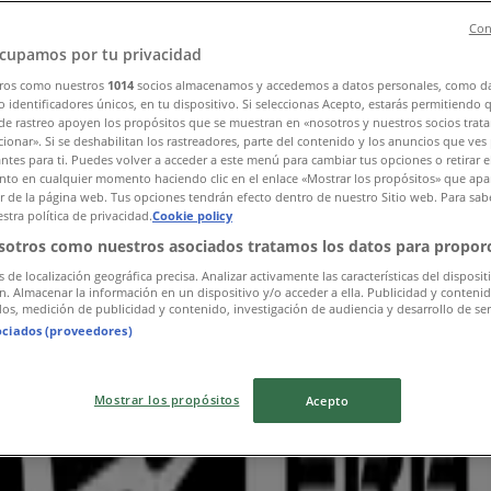
Con
cupamos por tu privacidad
ros como nuestros
1014
socios almacenamos y accedemos a datos personales, como d
de Querétaro
»
 identificadores únicos, en tu dispositivo. Si seleccionas Acepto, estarás permitiendo 
de rastreo apoyen los propósitos que se muestran en «nosotros y nuestros socios trat
ionar». Si se deshabilitan los rastreadores, parte del contenido y los anuncios que ves
antes para ti. Puedes volver a acceder a este menú para cambiar tus opciones o retirar e
to en cualquier momento haciendo clic en el enlace «Mostrar los propósitos» que apar
ntiago de Querétaro
or de la página web. Tus opciones tendrán efecto dentro de nuestro Sitio web. Para sab
stra política de privacidad.
Cookie policy
sotros como nuestros asociados tratamos los datos para proporc
1
s de localización geográfica precisa. Analizar activamente las características del disposit
ón. Almacenar la información en un dispositivo y/o acceder a ella. Publicidad y conteni
os, medición de publicidad y contenido, investigación de audiencia y desarrollo de ser
ociados (proveedores)
Mostrar los propósitos
Acepto