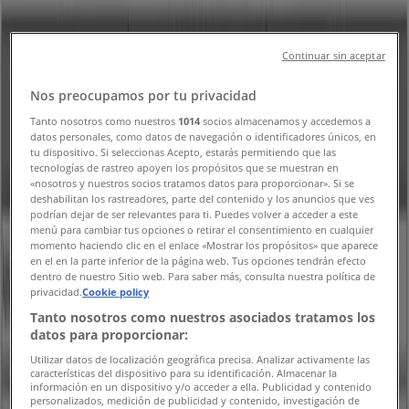
Oferta más reciente:
7/7/2026
Continuar sin aceptar
Nos preocupamos por tu privacidad
Tanto nosotros como nuestros
1014
socios almacenamos y accedemos a
Western Union
datos personales, como datos de navegación o identificadores únicos, en
tu dispositivo. Si seleccionas Acepto, estarás permitiendo que las
tecnologías de rastreo apoyen los propósitos que se muestran en
Promos
«nosotros y nuestros socios tratamos datos para proporcionar». Si se
deshabilitan los rastreadores, parte del contenido y los anuncios que ves
podrían dejar de ser relevantes para ti. Puedes volver a acceder a este
{"numCatalogs":1}
menú para cambiar tus opciones o retirar el consentimiento en cualquier
momento haciendo clic en el enlace «Mostrar los propósitos» que aparece
Horarios y direcciones Western
en el en la parte inferior de la página web. Tus opciones tendrán efecto
dentro de nuestro Sitio web. Para saber más, consulta nuestra política de
Union
privacidad.
Cookie policy
Tanto nosotros como nuestros asociados tratamos los
datos para proporcionar:
Utilizar datos de localización geográfica precisa. Analizar activamente las
Western Union
características del dispositivo para su identificación. Almacenar la
información en un dispositivo y/o acceder a ella. Publicidad y contenido
personalizados, medición de publicidad y contenido, investigación de
Martinez De Meza 306, Valle de Bravo