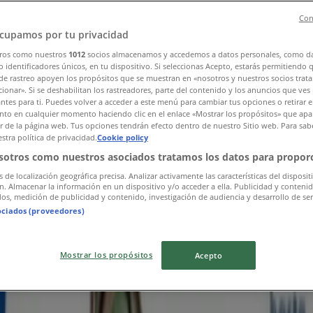
Con
cupamos por tu privacidad
ros como nuestros
1012
socios almacenamos y accedemos a datos personales, como d
 identificadores únicos, en tu dispositivo. Si seleccionas Acepto, estarás permitiendo 
de rastreo apoyen los propósitos que se muestran en «nosotros y nuestros socios trat
ionar». Si se deshabilitan los rastreadores, parte del contenido y los anuncios que ves
antes para ti. Puedes volver a acceder a este menú para cambiar tus opciones o retirar e
to en cualquier momento haciendo clic en el enlace «Mostrar los propósitos» que apar
Zacatecas
or de la página web. Tus opciones tendrán efecto dentro de nuestro Sitio web. Para sab
stra política de privacidad.
Cookie policy
sotros como nuestros asociados tratamos los datos para proporc
s de localización geográfica precisa. Analizar activamente las características del disposit
ón. Almacenar la información en un dispositivo y/o acceder a ella. Publicidad y conteni
os, medición de publicidad y contenido, investigación de audiencia y desarrollo de ser
ociados (proveedores)
Mostrar los propósitos
Acepto