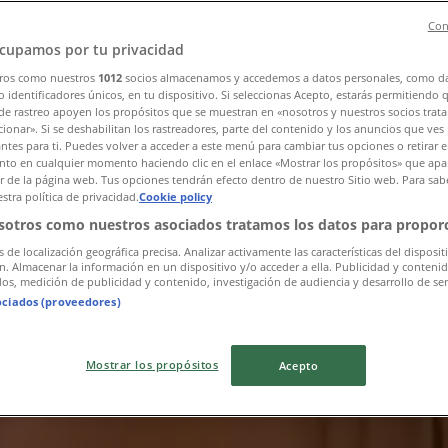
Con
cupamos por tu privacidad
ros como nuestros
1012
socios almacenamos y accedemos a datos personales, como d
 identificadores únicos, en tu dispositivo. Si seleccionas Acepto, estarás permitiendo 
de rastreo apoyen los propósitos que se muestran en «nosotros y nuestros socios trat
ionar». Si se deshabilitan los rastreadores, parte del contenido y los anuncios que ves
antes para ti. Puedes volver a acceder a este menú para cambiar tus opciones o retirar e
to en cualquier momento haciendo clic en el enlace «Mostrar los propósitos» que apar
n Zapopan
or de la página web. Tus opciones tendrán efecto dentro de nuestro Sitio web. Para sab
stra política de privacidad.
Cookie policy
sotros como nuestros asociados tratamos los datos para proporc
s de localización geográfica precisa. Analizar activamente las características del disposit
ón. Almacenar la información en un dispositivo y/o acceder a ella. Publicidad y conteni
os, medición de publicidad y contenido, investigación de audiencia y desarrollo de ser
ociados (proveedores)
Mostrar los propósitos
Acepto