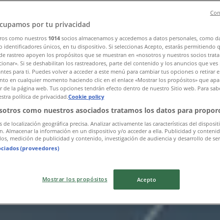
Con
cupamos por tu privacidad
ros como nuestros
1014
socios almacenamos y accedemos a datos personales, como d
 identificadores únicos, en tu dispositivo. Si seleccionas Acepto, estarás permitiendo 
de rastreo apoyen los propósitos que se muestran en «nosotros y nuestros socios trat
ionar». Si se deshabilitan los rastreadores, parte del contenido y los anuncios que ves
antes para ti. Puedes volver a acceder a este menú para cambiar tus opciones o retirar e
to en cualquier momento haciendo clic en el enlace «Mostrar los propósitos» que apar
or de la página web. Tus opciones tendrán efecto dentro de nuestro Sitio web. Para sab
stra política de privacidad.
Cookie policy
sotros como nuestros asociados tratamos los datos para proporc
s de localización geográfica precisa. Analizar activamente las características del disposit
ón. Almacenar la información en un dispositivo y/o acceder a ella. Publicidad y conteni
os, medición de publicidad y contenido, investigación de audiencia y desarrollo de ser
ociados (proveedores)
Mostrar los propósitos
Acepto