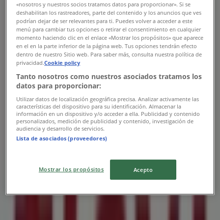
«nosotros y nuestros socios tratamos datos para proporcionar». Si se
Flexi
deshabilitan los rastreadores, parte del contenido y los anuncios que ves
podrían dejar de ser relevantes para ti. Puedes volver a acceder a este
Coruna Sur 65A Viaducto Piedad, Ciudad de México
menú para cambiar tus opciones o retirar el consentimiento en cualquier
momento haciendo clic en el enlace «Mostrar los propósitos» que aparece
3.5 km
en el en la parte inferior de la página web. Tus opciones tendrán efecto
dentro de nuestro Sitio web. Para saber más, consulta nuestra política de
privacidad.
Cookie policy
Tanto nosotros como nuestros asociados tratamos los
datos para proporcionar:
Flexi
Utilizar datos de localización geográfica precisa. Analizar activamente las
características del dispositivo para su identificación. Almacenar la
información en un dispositivo y/o acceder a ella. Publicidad y contenido
Av Cuauhtemoc 462 Piedad Narvarte, Ciudad de
personalizados, medición de publicidad y contenido, investigación de
México
audiencia y desarrollo de servicios.
Lista de asociados (proveedores)
4.1 km
Mostrar los propósitos
Acepto
Flexi
Vicente Guerrero 25 Chalco Centro, San Pedro