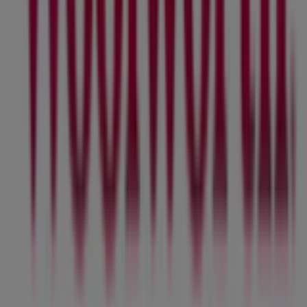
ahorrar en tus compras este
agosto
. Además, te
mantenemos al tanto de las ubicaciones exactas,
horarios de atención y todos los detalles necesarios para
que puedas disfrutar de una experiencia de compra
completa en
Ciudad de México
.
No pierdas la oportunidad de aprovechar las
ofertas
de
Woolworth
en las tiendas de
Ciudad de México
y
mantente actualizado con los mejores precios durante
agosto de 2026
. En Tiendeo, siempre encontrarás las
mejores tiendas y opciones de compra en
Ciudad de
México
. ¡Empieza a explorar las tiendas y promociones
que tenemos para ti ahora mismo!
Publicidad