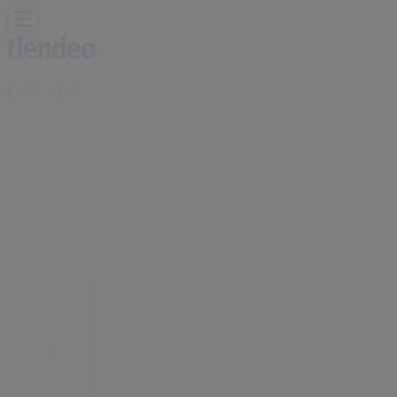
Estás aquí:
Ciudad de México
Destacados
Supermercados
Tiendas
Departamentales
Ropa, Zapatos y Accesorios
El Regreso A
Clases
Hogar
Farmacias y
Salud
Electrónica
Ferreterías
Salud y
Belleza
Restaurantes
Autos
Bancos y
Servicios
Deporte
Librerías y Papelerías
Ocio
Niños
Viajes y
Entretenimiento
Ópticas
Publicidad