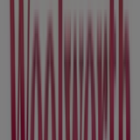
Woolworth
Beauty Days ¡On Fire!
Vence el 17/8
Ciudades con tiendas de Woolworth
Woolworth en Ciudad de Apizaco
Woolworth en
Ciudad de Huitzuco
Woolworth en Coatepec (Estado de
México)
Woolworth en Cuernavaca
Woolworth en
Tizayuca
Woolworth en Tezoyuca (México)
Woolworth
en Pachuca de Soto
Ver más ciudades
Otros negocios de Tiendas