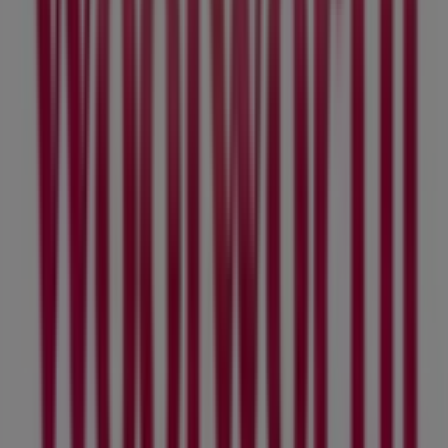
Departamentales en Ciudad de
México
Woolworth
¡Bienvenido a Tiendeo! Aquí puedes encontrar no solo
las mejores
ofertas
,
catálogos
y
promociones
, sino
también descubrir las tiendas más populares en
Ciudad
de México
. Durante el mes de
agosto de 2026
, en
nuestra plataforma podrás conocer las últimas
novedades de
Woolworth
, una de las marcas más
reconocidas, así como la ubicación y detalles de las
tiendas más cercanas en
Ciudad de México
.
En Tiendeo, no solo tendrás acceso a
promociones
y
descuentos, sino también a información sobre las
tiendas físicas de tu ciudad. Explora los catálogos de
Woolworth
, encuentra las tiendas en
Ciudad de México
y descubre los productos con grandes descuentos para