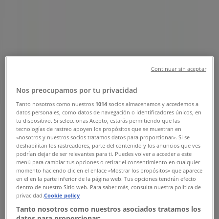
Tiendas Woolworth Ciudad de
México - Horarios, Teléfonos y
Direcciones
Tiendeo en Ciudad de México
»
Continuar sin aceptar
Ofertas de Tiendas Departamentales en Ciudad de
México
»
Nos preocupamos por tu privacidad
Woolworth en Ciudad de México
»
Tanto nosotros como nuestros
1014
socios almacenamos y accedemos a
Tiendas de Woolworth en Ciudad de México
datos personales, como datos de navegación o identificadores únicos, en
tu dispositivo. Si seleccionas Acepto, estarás permitiendo que las
tecnologías de rastreo apoyen los propósitos que se muestran en
«nosotros y nuestros socios tratamos datos para proporcionar». Si se
deshabilitan los rastreadores, parte del contenido y los anuncios que ves
Woolworth
podrían dejar de ser relevantes para ti. Puedes volver a acceder a este
menú para cambiar tus opciones o retirar el consentimiento en cualquier
Carr. México Texcoco Km 30.5, Col. Santiago
momento haciendo clic en el enlace «Mostrar los propósitos» que aparece
Cuautlalpan, Texcoco de Mora
en el en la parte inferior de la página web. Tus opciones tendrán efecto
dentro de nuestro Sitio web. Para saber más, consulta nuestra política de
privacidad.
Cookie policy
23.1 km
Tanto nosotros como nuestros asociados tratamos los
Abierto
datos para proporcionar: