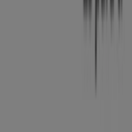
Contacto comercial y de marketing
Tienda mal colocada en el mapa
Notificar un folleto
¿Encontraste un problema en la web o en la
aplicación?
Índices
Marcas
Marcas locales
Negocios
Negocios cercanos
Productos
Productos locales
Ciudades
Descargar la app Tiendeo