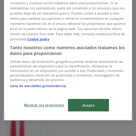
Martes
«nosotros y nuestros socios tratamos datos para proporcionar». Si se
deshabilitan los rastreadores, parte del contenido y los anuncios que ves
00:00 - 23:59
podrían dejar de ser relevantes para ti. Puedes volver a acceder a este
Miércoles
menú para cambiar tus opciones o retirar el consentimiento en cualquier
00:00 - 23:59
momento haciendo clic en el enlace «Mostrar los propósitos» que aparece
en el en la parte inferior de la página web. Tus opciones tendrán efecto
Jueves
dentro de nuestro Sitio web. Para saber más, consulta nuestra política de
00:00 - 23:59
privacidad.
Cookie policy
Viernes
Tanto nosotros como nuestros asociados tratamos los
00:00 - 23:59
datos para proporcionar:
Sábado
Utilizar datos de localización geográfica precisa. Analizar activamente las
00:00 - 23:59
características del dispositivo para su identificación. Almacenar la
información en un dispositivo y/o acceder a ella. Publicidad y contenido
Mapa
personalizados, medición de publicidad y contenido, investigación de
audiencia y desarrollo de servicios.
Lista de asociados (proveedores)
Abierto
Hasta las 23:59
Mostrar los propósitos
Acepto
Domingo
00:00 - 23:59
Lunes
00:00 - 23:59
Martes