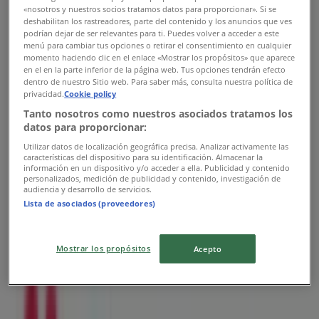
Martes
«nosotros y nuestros socios tratamos datos para proporcionar». Si se
00:00 - 23:59
deshabilitan los rastreadores, parte del contenido y los anuncios que ves
podrían dejar de ser relevantes para ti. Puedes volver a acceder a este
Miércoles
menú para cambiar tus opciones o retirar el consentimiento en cualquier
00:00 - 23:59
momento haciendo clic en el enlace «Mostrar los propósitos» que aparece
Jueves
en el en la parte inferior de la página web. Tus opciones tendrán efecto
dentro de nuestro Sitio web. Para saber más, consulta nuestra política de
00:00 - 23:59
privacidad.
Cookie policy
Viernes
Tanto nosotros como nuestros asociados tratamos los
00:00 - 23:59
datos para proporcionar:
Sábado
00:00 - 23:59
Utilizar datos de localización geográfica precisa. Analizar activamente las
características del dispositivo para su identificación. Almacenar la
información en un dispositivo y/o acceder a ella. Publicidad y contenido
Mapa
Citibanamex Canteras - Entre Peru Y 16 De
personalizados, medición de publicidad y contenido, investigación de
Septiembre
audiencia y desarrollo de servicios.
Lista de asociados (proveedores)
Abierto
Hasta las 23:59
Mostrar los propósitos
Acepto
Domingo
00:00 - 23:59
Lunes
00:00 - 23:59