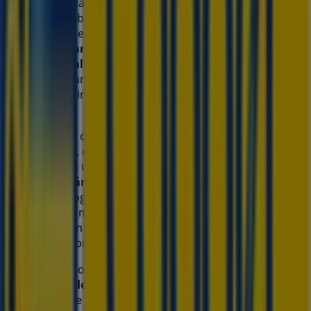
Bienvenido a la tienda de
Coppel
en Tiendeo, donde
podrás descubrir las mejores
ofertas
,
promociones
y
catálogos
de esta destacada marca del sector de
Tiendas Departamentales
. Nuestra tienda física está
ubicada en
Calle Aquiles Serdán #900
,
Paraíso
, y en ella
encontrarás una amplia gama de productos de calidad
que te permitirán ahorrar durante todo el
agosto de
2026
.
En Tiendeo te ofrecemos toda la información actualizada
sobre
Coppel
, como los horarios de apertura, las ofertas
exclusivas y la ubicación exacta de la tienda en
Calle
Aquiles Serdán #900
. Además, tendrás acceso a los
últimos catálogos de
Coppel
, donde podrás descubrir las
promociones más recientes y aprovechar grandes
descuentos en productos de
Tiendas Departamentales
para tus compras en
Paraíso
.
No pierdas la oportunidad de visitar la tienda de
Coppel
en
Calle Aquiles Serdán #900
para disfrutar de una
experiencia de compra completa. Te invitamos a