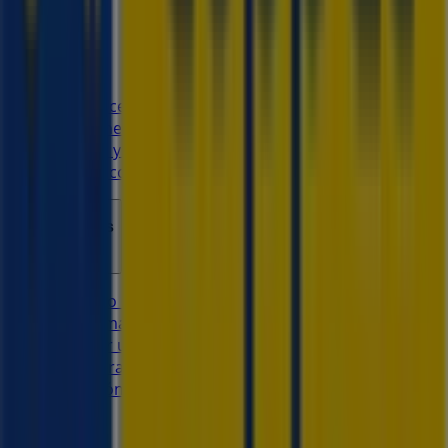
Tiendeo
¿Qué hacemos?
Soluciones para empresas
Noticias y prensa
Trabaja con nosotros
Contáctanos
Contacto comercial y de marketing
Tienda mal colocada en el mapa
Notificar un folleto
¿Encontraste un problema en la web o en la
aplicación?
Índices