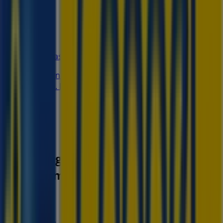
94 m
Farmacias YZA
Calle Ingnacio Comonfort X Santos Degollado Y
Mariano. Lerdo De Tejada. No.101-B. Centro.,
Paraíso
96 m
Otros negocios de Tiendas
Departamentales en Paraíso
Coppel