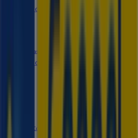
Melchor Ocampo 117, Paraíso
86 m
Farmacias Similares
Melchor Ocampo, 110, Paraíso
94 m
Cerrado
Sayer
Ignacio Comonfort # 115 Col. Centro, Paraíso