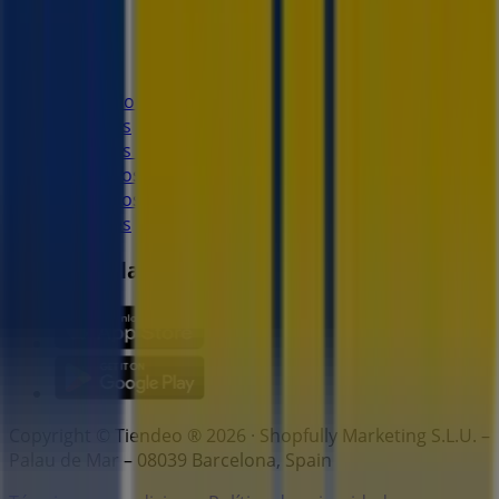
Marcas
Marcas locales
Negocios
Negocios cercanos
Productos
Productos locales
Ciudades
Descargar la app Tiendeo
Copyright © Tiendeo ® 2026 · Shopfully Marketing S.L.U. –
Palau de Mar – 08039 Barcelona, Spain