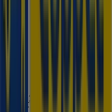
Tiendeo forma parte de Shopfully, la empresa
tecnológica que está reinventando las compras locales
en todo el mundo.