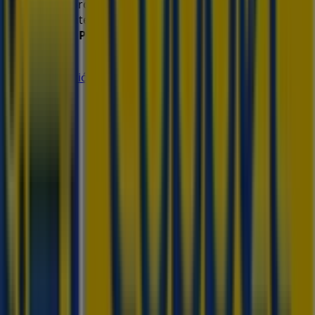
explorar las promociones que tenemos para ti este
agosto
y mantenerte informado de las mejores ofertas
de
Coppel
en
Paraíso
. ¡Visítanos y empieza a ahorrar hoy
mismo!
Más información de Coppel
Ver otras tiendas de Coppel
en Paraíso
Publicidad