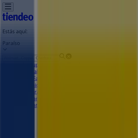
Estás aquí:
Paraíso
Destacados
Supermercados
Tiendas
Departamentales
Ropa, Zapatos y Accesorios
El Regreso A
Clases
Hogar
Farmacias y
Salud
Electrónica
Ferreterías
Salud y
Belleza
Restaurantes
Autos
Bancos y
Servicios
Deporte
Librerías y Papelerías
Ocio
Niños
Viajes y
Entretenimiento
Ópticas
Publicidad