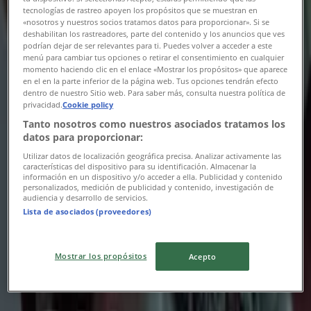
tecnologías de rastreo apoyen los propósitos que se muestran en
Comex
«nosotros y nuestros socios tratamos datos para proporcionar». Si se
deshabilitan los rastreadores, parte del contenido y los anuncios que ves
podrían dejar de ser relevantes para ti. Puedes volver a acceder a este
Av Luis H. Ducoing S/n, Silao
menú para cambiar tus opciones o retirar el consentimiento en cualquier
momento haciendo clic en el enlace «Mostrar los propósitos» que aparece
1.0 km
en el en la parte inferior de la página web. Tus opciones tendrán efecto
dentro de nuestro Sitio web. Para saber más, consulta nuestra política de
privacidad.
Cookie policy
Tanto nosotros como nuestros asociados tratamos los
datos para proporcionar:
Comex
Utilizar datos de localización geográfica precisa. Analizar activamente las
características del dispositivo para su identificación. Almacenar la
Calzada Miguel Hidalgo y Costilla 207 Local 1, Silao
información en un dispositivo y/o acceder a ella. Publicidad y contenido
personalizados, medición de publicidad y contenido, investigación de
1.0 km
audiencia y desarrollo de servicios.
Lista de asociados (proveedores)
Cerrado
Mostrar los propósitos
Acepto
Comex