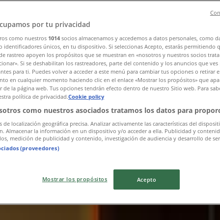
Con
cupamos por tu privacidad
ad
ros como nuestros
1014
socios almacenamos y accedemos a datos personales, como d
 identificadores únicos, en tu dispositivo. Si seleccionas Acepto, estarás permitiendo 
de rastreo apoyen los propósitos que se muestran en «nosotros y nuestros socios trat
ionar». Si se deshabilitan los rastreadores, parte del contenido y los anuncios que ves
antes para ti. Puedes volver a acceder a este menú para cambiar tus opciones o retirar e
to en cualquier momento haciendo clic en el enlace «Mostrar los propósitos» que apar
or de la página web. Tus opciones tendrán efecto dentro de nuestro Sitio web. Para sab
stra política de privacidad.
Cookie policy
sotros como nuestros asociados tratamos los datos para proporc
s de localización geográfica precisa. Analizar activamente las características del disposit
ón. Almacenar la información en un dispositivo y/o acceder a ella. Publicidad y conteni
os, medición de publicidad y contenido, investigación de audiencia y desarrollo de ser
ociados (proveedores)
Mostrar los propósitos
Acepto