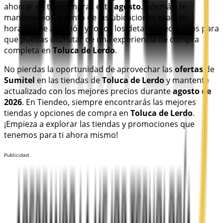
ahorrar en tus compras este
agosto
. Además, te
mantenemos al tanto de las ubicaciones exactas,
horarios de atención y todos los detalles necesarios para
que puedas disfrutar de una experiencia de compra
completa en
Toluca de Lerdo
.
No pierdas la oportunidad de aprovechar las
ofertas
de
Sumitel
en las tiendas de
Toluca de Lerdo
y mantente
actualizado con los mejores precios durante
agosto de
2026
. En Tiendeo, siempre encontrarás las mejores
tiendas y opciones de compra en
Toluca de Lerdo
.
¡Empieza a explorar las tiendas y promociones que
tenemos para ti ahora mismo!
Publicidad