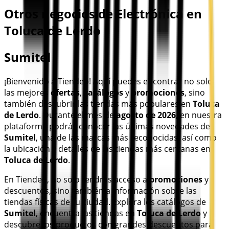
Otros negocios de Electrónica en
Toluca de Lerdo
Sumitel
¡Bienvenido a Tiendeo! Aquí puedes encontrar no solo
las mejores
ofertas
,
catálogos
y
promociones
, sino
también descubrir las tiendas más populares en
Toluca
de Lerdo
. Durante el mes de
agosto de 2026
, en nuestra
plataforma podrás conocer las últimas novedades de
Sumitel
, una de las marcas más reconocidas, así como
la ubicación y detalles de las tiendas más cercanas en
Toluca de Lerdo
.
En Tiendeo, no solo tendrás acceso a
promociones
y
descuentos, sino también a información sobre las
tiendas físicas de tu ciudad. Explora los catálogos de
Sumitel
, encuentra las tiendas en
Toluca de Lerdo
y
descubre los productos con grandes descuentos para