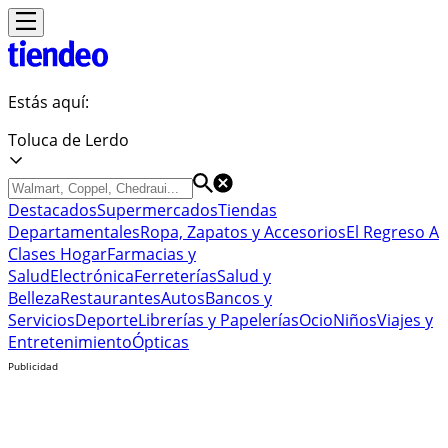
Estás aquí:
Toluca de Lerdo
Destacados
Supermercados
Tiendas
Departamentales
Ropa, Zapatos y Accesorios
El Regreso A
Clases
Hogar
Farmacias y
Salud
Electrónica
Ferreterías
Salud y
Belleza
Restaurantes
Autos
Bancos y
Servicios
Deporte
Librerías y Papelerías
Ocio
Niños
Viajes y
Entretenimiento
Ópticas
Publicidad