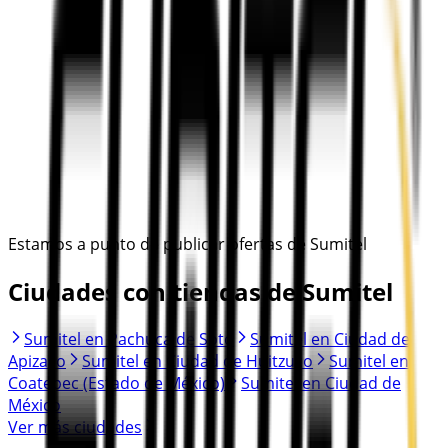
Estamos a punto de publicar ofertas de Sumitel
Ciudades con tiendas de Sumitel
Sumitel en Pachuca de Soto
Sumitel en Ciudad de
Apizaco
Sumitel en Ciudad de Huitzuco
Sumitel en
Coatepec (Estado de México)
Sumitel en Ciudad de
México
Ver más ciudades