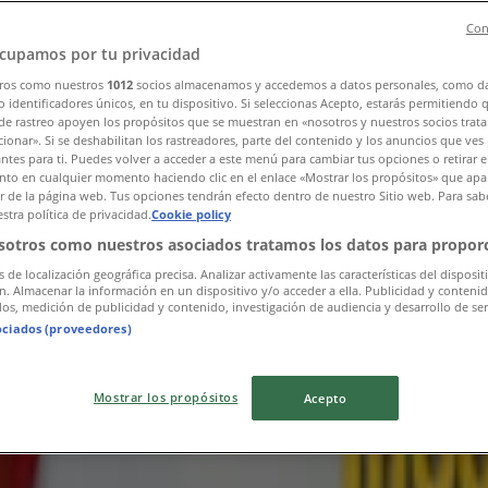
Con
cupamos por tu privacidad
ros como nuestros
1012
socios almacenamos y accedemos a datos personales, como d
 identificadores únicos, en tu dispositivo. Si seleccionas Acepto, estarás permitiendo 
de rastreo apoyen los propósitos que se muestran en «nosotros y nuestros socios trat
ionar». Si se deshabilitan los rastreadores, parte del contenido y los anuncios que ves
antes para ti. Puedes volver a acceder a este menú para cambiar tus opciones o retirar e
to en cualquier momento haciendo clic en el enlace «Mostrar los propósitos» que apar
or de la página web. Tus opciones tendrán efecto dentro de nuestro Sitio web. Para sab
stra política de privacidad.
Cookie policy
sotros como nuestros asociados tratamos los datos para proporc
paseo el Grande
s de localización geográfica precisa. Analizar activamente las características del disposit
ón. Almacenar la información en un dispositivo y/o acceder a ella. Publicidad y conteni
os, medición de publicidad y contenido, investigación de audiencia y desarrollo de ser
ociados (proveedores)
Mostrar los propósitos
Acepto