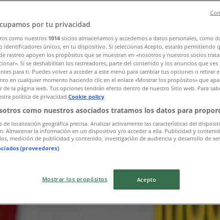
Con
cupamos por tu privacidad
ros como nuestros
1014
socios almacenamos y accedemos a datos personales, como d
 identificadores únicos, en tu dispositivo. Si seleccionas Acepto, estarás permitiendo 
de rastreo apoyen los propósitos que se muestran en «nosotros y nuestros socios trat
ionar». Si se deshabilitan los rastreadores, parte del contenido y los anuncios que ves
antes para ti. Puedes volver a acceder a este menú para cambiar tus opciones o retirar e
to en cualquier momento haciendo clic en el enlace «Mostrar los propósitos» que apar
or de la página web. Tus opciones tendrán efecto dentro de nuestro Sitio web. Para sab
stra política de privacidad.
Cookie policy
sotros como nuestros asociados tratamos los datos para proporc
Cozumel
s de localización geográfica precisa. Analizar activamente las características del disposit
ón. Almacenar la información en un dispositivo y/o acceder a ella. Publicidad y conteni
os, medición de publicidad y contenido, investigación de audiencia y desarrollo de ser
ociados (proveedores)
Mostrar los propósitos
Acepto