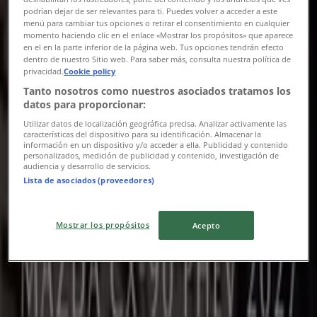
podrían dejar de ser relevantes para ti. Puedes volver a acceder a este
Publicidad
menú para cambiar tus opciones o retirar el consentimiento en cualquier
momento haciendo clic en el enlace «Mostrar los propósitos» que aparece
en el en la parte inferior de la página web. Tus opciones tendrán efecto
dentro de nuestro Sitio web. Para saber más, consulta nuestra política de
privacidad.
Cookie policy
Tanto nosotros como nuestros asociados tratamos los
datos para proporcionar:
Utilizar datos de localización geográfica precisa. Analizar activamente las
características del dispositivo para su identificación. Almacenar la
información en un dispositivo y/o acceder a ella. Publicidad y contenido
personalizados, medición de publicidad y contenido, investigación de
audiencia y desarrollo de servicios.
Lista de asociados (proveedores)
{"numCatalogs":0}
Mostrar los propósitos
Acepto
Horarios y direcciones SpeeDee
SpeeDee