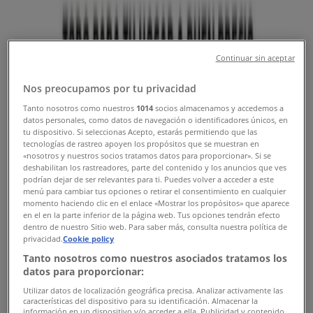
Categoría:
Ferreterías
Oferta más reciente:
21/1/2026
Continuar sin aceptar
Nos preocupamos por tu privacidad
Tanto nosotros como nuestros
1014
socios almacenamos y accedemos a
datos personales, como datos de navegación o identificadores únicos, en
Comex
tu dispositivo. Si seleccionas Acepto, estarás permitiendo que las
tecnologías de rastreo apoyen los propósitos que se muestran en
«nosotros y nuestros socios tratamos datos para proporcionar». Si se
Catálogo
deshabilitan los rastreadores, parte del contenido y los anuncios que ves
podrían dejar de ser relevantes para ti. Puedes volver a acceder a este
Vence el 31/12
menú para cambiar tus opciones o retirar el consentimiento en cualquier
momento haciendo clic en el enlace «Mostrar los propósitos» que aparece
en el en la parte inferior de la página web. Tus opciones tendrán efecto
dentro de nuestro Sitio web. Para saber más, consulta nuestra política de
privacidad.
Cookie policy
Comex
Tanto nosotros como nuestros asociados tratamos los
datos para proporcionar:
Folleto
Utilizar datos de localización geográfica precisa. Analizar activamente las
características del dispositivo para su identificación. Almacenar la
información en un dispositivo y/o acceder a ella. Publicidad y contenido