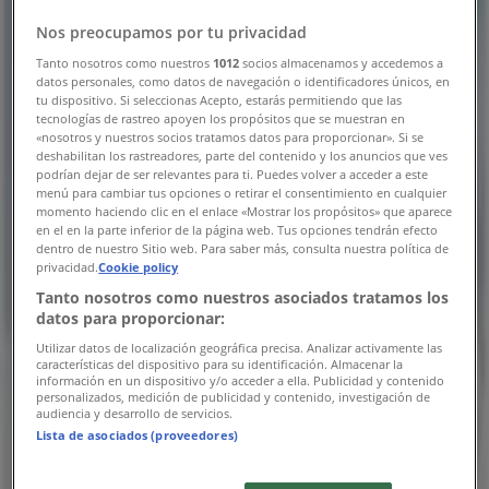
Nos preocupamos por tu privacidad
Tanto nosotros como nuestros
1012
socios almacenamos y accedemos a
datos personales, como datos de navegación o identificadores únicos, en
tu dispositivo. Si seleccionas Acepto, estarás permitiendo que las
tecnologías de rastreo apoyen los propósitos que se muestran en
«nosotros y nuestros socios tratamos datos para proporcionar». Si se
deshabilitan los rastreadores, parte del contenido y los anuncios que ves
podrían dejar de ser relevantes para ti. Puedes volver a acceder a este
menú para cambiar tus opciones o retirar el consentimiento en cualquier
momento haciendo clic en el enlace «Mostrar los propósitos» que aparece
en el en la parte inferior de la página web. Tus opciones tendrán efecto
dentro de nuestro Sitio web. Para saber más, consulta nuestra política de
privacidad.
Cookie policy
{"numCatalogs":0}
Tanto nosotros como nuestros asociados tratamos los
datos para proporcionar:
Horarios y direcciones Coloso
Utilizar datos de localización geográfica precisa. Analizar activamente las
características del dispositivo para su identificación. Almacenar la
información en un dispositivo y/o acceder a ella. Publicidad y contenido
personalizados, medición de publicidad y contenido, investigación de
audiencia y desarrollo de servicios.
Coloso
Lista de asociados (proveedores)
CALLE 60 # 502C, Mérida