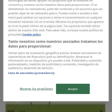
tecnologías de rastreo apoyen los propósitos que se muestran en
Estamos a punto de publicar ofertas de RS viajes
«nosotros y nuestros socios tratamos datos para proporcionar». Si se
deshabilitan los rastreadores, parte del contenido y los anuncios que ves
Publicidad
podrían dejar de ser relevantes para ti. Puedes volver a acceder a este
menú para cambiar tus opciones o retirar el consentimiento en cualquier
momento haciendo clic en el enlace «Mostrar los propósitos» que aparece
en el en la parte inferior de la página web. Tus opciones tendrán efecto
dentro de nuestro Sitio web. Para saber más, consulta nuestra política de
privacidad.
Cookie policy
Tanto nosotros como nuestros asociados tratamos los
datos para proporcionar:
Utilizar datos de localización geográfica precisa. Analizar activamente las
características del dispositivo para su identificación. Almacenar la
información en un dispositivo y/o acceder a ella. Publicidad y contenido
personalizados, medición de publicidad y contenido, investigación de
audiencia y desarrollo de servicios.
Lista de asociados (proveedores)
{"numCatalogs":0}
Horarios y direcciones RS viajes
Mostrar los propósitos
Acepto