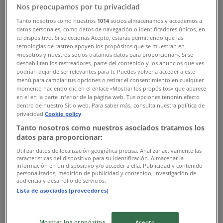
Estamos a punto de publicar ofertas de Excel Tours
Nos preocupamos por tu privacidad
Tanto nosotros como nuestros
1014
socios almacenamos y accedemos a
Publicidad
datos personales, como datos de navegación o identificadores únicos, en
tu dispositivo. Si seleccionas Acepto, estarás permitiendo que las
tecnologías de rastreo apoyen los propósitos que se muestran en
«nosotros y nuestros socios tratamos datos para proporcionar». Si se
deshabilitan los rastreadores, parte del contenido y los anuncios que ves
podrían dejar de ser relevantes para ti. Puedes volver a acceder a este
menú para cambiar tus opciones o retirar el consentimiento en cualquier
momento haciendo clic en el enlace «Mostrar los propósitos» que aparece
en el en la parte inferior de la página web. Tus opciones tendrán efecto
dentro de nuestro Sitio web. Para saber más, consulta nuestra política de
privacidad.
Cookie policy
Tanto nosotros como nuestros asociados tratamos los
datos para proporcionar:
Utilizar datos de localización geográfica precisa. Analizar activamente las
{"numCatalogs":0}
características del dispositivo para su identificación. Almacenar la
información en un dispositivo y/o acceder a ella. Publicidad y contenido
personalizados, medición de publicidad y contenido, investigación de
audiencia y desarrollo de servicios.
Lista de asociados (proveedores)
Ahorrar es aún más fácil con la aplicación.
Mostrar los propósitos
Acepto