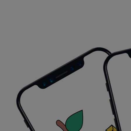
Mixup
Mex$ 13999.00
Ver oferta
Mex$ 13999.00
IPhone 17e
MacStore
Mex$ 14999.00
Ver oferta
Mex$ 14999.00