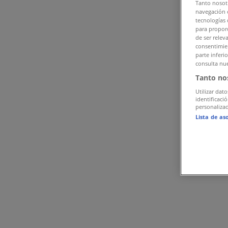
Iphone
Tanto nosot
navegación o
tecnologías 
Vistazo de las ofertas de iphone
para proporc
de ser relev
consentimien
parte inferi
Ofertas de iphone:
5
consulta nue
Tanto no
Oferta más barata:
Mex$ 71.20
Utilizar dato
identificaci
personalizad
Oferta más reciente:
31/8/2023
Lista de as
IPhone 13 128Gb En Color Azul Medianoch
Mixup
Mex$ 7999.00