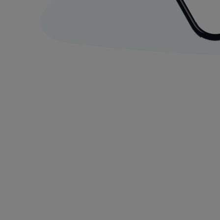
IPhone 13 128Gb En Color Azul Medianoche (Seminuevo)
IPhone 14 Pro Max 128Gb En Color Morado Oscuro (Semi
IPhone 17e
Iphone, todas las ofertas a tu alcanc
¡Descubre las mejores ofertas para Iphone en agosto 20
En este mes de agosto del año 2026, estamos emocionados 
objetivo es brindarte acceso a una amplia gama de oferta
Valoramos la importancia de sacar el máximo provecho de
disfrutar de marcas de alta calidad sin afectar tu presup
garantizando que cada compra sea una oportunidad de a
Visita nuestro sitio web y descubre por qué somos la elec