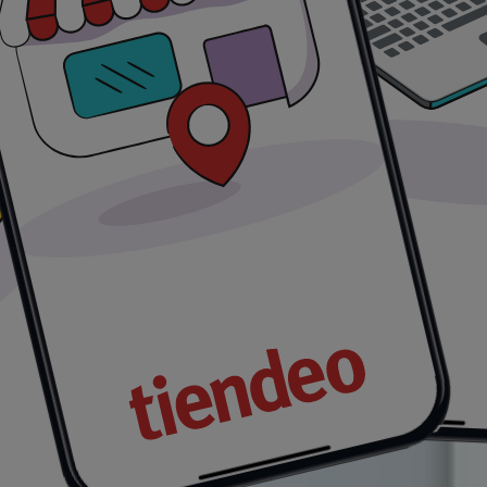
MARCA
PRECIO
DESCUENTO
iphone
Mex$ 71.20
-
iphone
Mex$ 6999.00
-