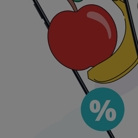
Accesorios para iPhone
MacStore
Mex$ 71.20
Ver oferta
Mex$ 71.20
Precio iphone
PRODUCTO
Accesorios para iPhone
IPhone 12 128Gb En Color Morado (Seminuevo)