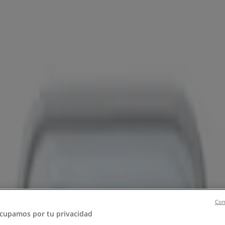
, Zapatos y Accesorios
El Regreso A Clases
Hogar
Farmacias 
rías y Papelerías
Ocio
Niños
Viajes y Entretenimiento
Ópticas
es y Descuentos (5)
Con
cupamos por tu privacidad