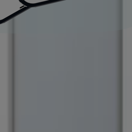
iphone
Mex$ 7999.00
-
nuevo)
iphone
Mex$ 13999.00
-
iphone
Mex$ 14999.00
-
e
26!
de ofrecerte las ofertas más atractivas y competitivas par
s, asegurándonos de que encuentres exactamente lo que nec
 tus compras. Por ello, hemos seleccionado con esmero un
uesto. Nuestra selección abarca una gran variedad de opcion
horro.
ción favorita de miles de usuarios que buscan no solo ahor