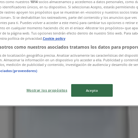
ros como nuestros
1014
socios almacenamos y accedemos a datos personales, como d
 identificadores únicos, en tu dispositivo. Si seleccionas Acepto, estarás permitiendo 
de rastreo apoyen los propósitos que se muestran en «nosotros y nuestros socios trat
ionar». Si se deshabilitan los rastreadores, parte del contenido y los anuncios que ves
antes para ti. Puedes volver a acceder a este menú para cambiar tus opciones o retirar e
to en cualquier momento haciendo clic en el enlace «Mostrar los propósitos» que apar
or de la página web. Tus opciones tendrán efecto dentro de nuestro Sitio web. Para sab
stra política de privacidad.
Cookie policy
sotros como nuestros asociados tratamos los datos para proporc
s de localización geográfica precisa. Analizar activamente las características del disposit
ón. Almacenar la información en un dispositivo y/o acceder a ella. Publicidad y conteni
os, medición de publicidad y contenido, investigación de audiencia y desarrollo de ser
ociados (proveedores)
e (Seminuevo)
Mostrar los propósitos
Acepto