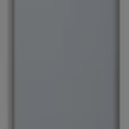
s ofertas y promociones esperándote.
ecios insuperables. Recuerda, nuestras ofertas son por ti
rdas la oportunidad de conseguir Iphone que tanto deseas 
ógica que está reinventando las compras locales en todo e