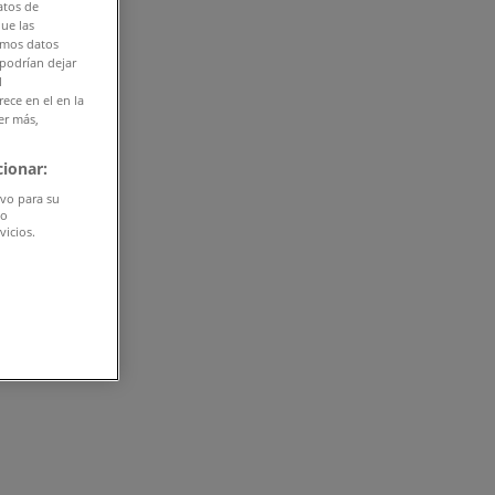
atos de
que las
amos datos
 podrían dejar
l
ece en el en la
er más,
ionar:
ivo para su
do
vicios.