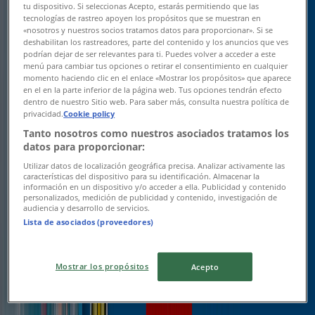
tu dispositivo. Si seleccionas Acepto, estarás permitiendo que las
Estamos a punto de publicar ofertas de Primera Plus
tecnologías de rastreo apoyen los propósitos que se muestran en
«nosotros y nuestros socios tratamos datos para proporcionar». Si se
deshabilitan los rastreadores, parte del contenido y los anuncios que ves
Publicidad
podrían dejar de ser relevantes para ti. Puedes volver a acceder a este
menú para cambiar tus opciones o retirar el consentimiento en cualquier
momento haciendo clic en el enlace «Mostrar los propósitos» que aparece
en el en la parte inferior de la página web. Tus opciones tendrán efecto
dentro de nuestro Sitio web. Para saber más, consulta nuestra política de
privacidad.
Cookie policy
Tanto nosotros como nuestros asociados tratamos los
datos para proporcionar:
Utilizar datos de localización geográfica precisa. Analizar activamente las
características del dispositivo para su identificación. Almacenar la
información en un dispositivo y/o acceder a ella. Publicidad y contenido
personalizados, medición de publicidad y contenido, investigación de
audiencia y desarrollo de servicios.
Lista de asociados (proveedores)
{"numCatalogs":0}
Horarios y direcciones Primera Plus
Mostrar los propósitos
Acepto