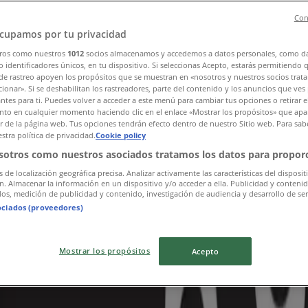
Con
cupamos por tu privacidad
Veracruz
ros como nuestros
1012
socios almacenamos y accedemos a datos personales, como d
 identificadores únicos, en tu dispositivo. Si seleccionas Acepto, estarás permitiendo 
de rastreo apoyen los propósitos que se muestran en «nosotros y nuestros socios trat
ionar». Si se deshabilitan los rastreadores, parte del contenido y los anuncios que ves
antes para ti. Puedes volver a acceder a este menú para cambiar tus opciones o retirar e
to en cualquier momento haciendo clic en el enlace «Mostrar los propósitos» que apar
or de la página web. Tus opciones tendrán efecto dentro de nuestro Sitio web. Para sab
stra política de privacidad.
Cookie policy
sotros como nuestros asociados tratamos los datos para proporc
s de localización geográfica precisa. Analizar activamente las características del disposit
ón. Almacenar la información en un dispositivo y/o acceder a ella. Publicidad y conteni
os, medición de publicidad y contenido, investigación de audiencia y desarrollo de ser
ociados (proveedores)
Mostrar los propósitos
Acepto