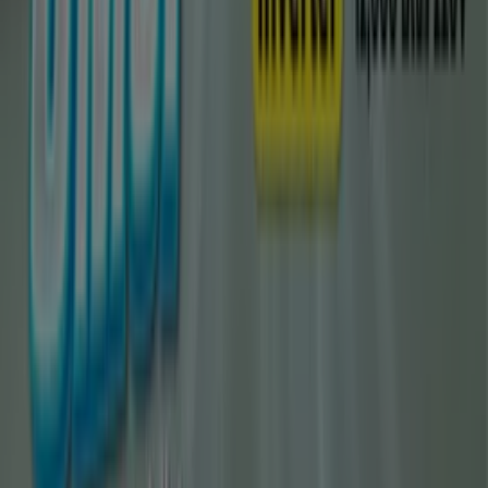
699.00
Mex$
-20
%
Hielera
Naranja
839
,
00
Mex$
999.00
Mex$
160
%
PISCINA
QUICKSET
(236974)