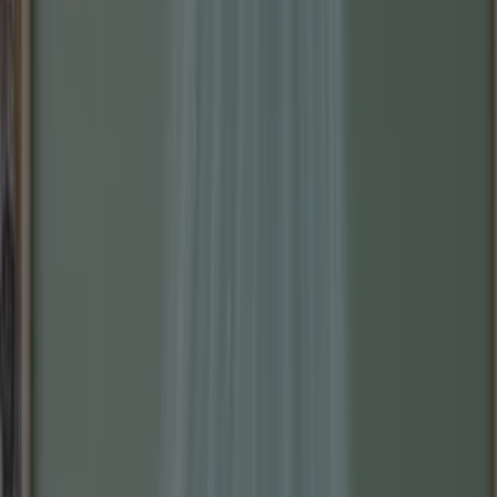
The Home Depot
Av. José María Iglesias #3150 y Calle CairoCol. Lomas
de San Eugenio, Guadalajara
11.3 km
Cerrado
The Home Depot en Zapopan — Ver tiendas, teléfonos y
direcciones
Productos de The Home Depot más
visitados en Zapopan