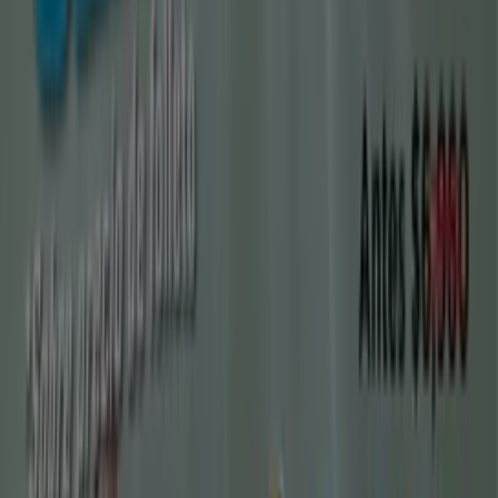
16999
,
00
Mex$
27499.00
Mex$
-38
%
Samsung
-
REFRIGERADOR
FDR
22
PIES
SILVER