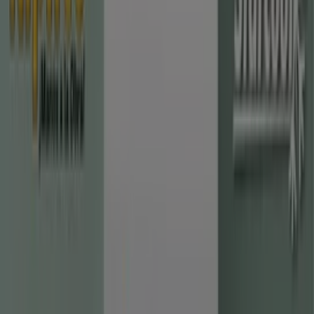
Oferta más reciente:
16/7/2026
The Home Depot
Ofertas The Home Depot
Vence el 12/8
{"numCatalogs":1}
Horarios y direcciones The Home
Depot