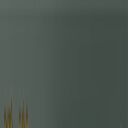
Estás aquí:
Zapopan
Destacados
Supermercados
Tiendas
Departamentales
Ropa, Zapatos y Accesorios
El Regreso A
Clases
Hogar
Farmacias y
Salud
Electrónica
Ferreterías
Salud y
Belleza
Restaurantes
Autos
Bancos y
Servicios
Deporte
Librerías y Papelerías
Ocio
Niños
Viajes y
Entretenimiento
Ópticas
Home Depot Zapopan - Catálogos,
Folletos y Ofertas