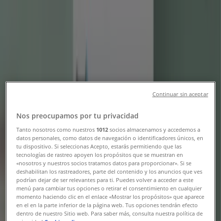
The Home Depot
Av. Acueducto #6050 Unidad Privativa DosLomas
del Bosque, Plaza Acueducto, Zapopan
2.7 km
Cerrado
Continuar sin aceptar
Nos preocupamos por tu privacidad
Tanto nosotros como nuestros
1012
socios almacenamos y accedemos a
The Home Depot
datos personales, como datos de navegación o identificadores únicos, en
tu dispositivo. Si seleccionas Acepto, estarás permitiendo que las
tecnologías de rastreo apoyen los propósitos que se muestran en
Calz. Lázaro Cárdenas 2297Col. las Torres, CP,
«nosotros y nuestros socios tratamos datos para proporcionar». Si se
Guadalajara
deshabilitan los rastreadores, parte del contenido y los anuncios que ves
podrían dejar de ser relevantes para ti. Puedes volver a acceder a este
7.3 km
menú para cambiar tus opciones o retirar el consentimiento en cualquier
momento haciendo clic en el enlace «Mostrar los propósitos» que aparece
Cerrado
en el en la parte inferior de la página web. Tus opciones tendrán efecto
dentro de nuestro Sitio web. Para saber más, consulta nuestra política de