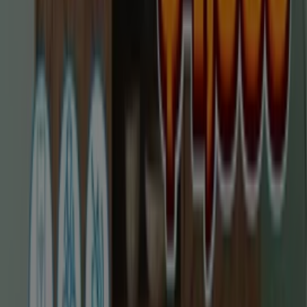
Otros Catálogos de Ferreterías en
Zapopan
Niplito
Nuestras mejores ofertas para ti
Vence el 16/8
Zapopan
Niplito
Nuevas ofertas para descubrir
Vence el 16/8
Zapopan