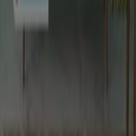
Más información de The Home Depot
Tiendeo forma parte de Shopfully, la empresa
tecnológica que está reinventando las compras locales
en todo el mundo.
Tiendeo
¿Qué hacemos?
Soluciones para empresas
Noticias y prensa
Trabaja con nosotros
Contáctanos