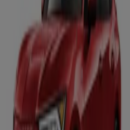
55 m
Bridgestone
Aguilar y Maya110, Celaya
136 m
Cerrado
BBVA Bancomer
GUANAJUATO SN, Celaya
176 m