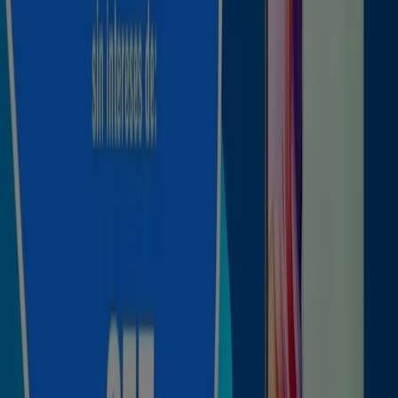
Telmex en Cortazar
Telmex en Salvatierra
Telmex
en Salamanca
Telmex en San Miguel de Allende
Telmex en Javier Rojo Gómez (Quintana Roo)
Telmex en
Valle de Santiago
Telmex en Villas de Irapuato
Telmex
en Acámbaro
Telmex en Irapuato
Telmex en
Moroleón
Telmex en Dolores Hidalgo
Telmex en
Dolores
Ver más ciudades
Otros negocios de Electrónica en
Celaya
Telmex
¡Bienvenido a Tiendeo! Aquí puedes encontrar no solo
las mejores
ofertas
,
catálogos
y
promociones
, sino
también descubrir las tiendas más populares en
Celaya
.
Durante el mes de
agosto de 2026
, en nuestra