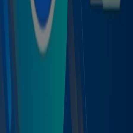
¿Qué hacemos?
Soluciones para empresas
Noticias y prensa
Trabaja con nosotros
Contáctanos
Contacto comercial y de marketing
Tienda mal colocada en el mapa
Notificar un folleto
¿Encontraste un problema en la web o en la
aplicación?
Índices
Marcas
Marcas locales