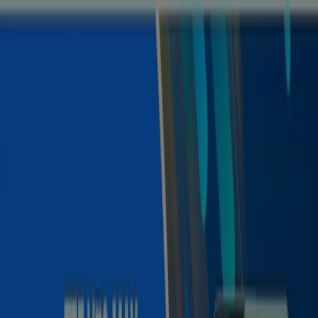
Estás aquí:
Celaya
Destacados
Supermercados
Tiendas
Departamentales
Ropa, Zapatos y Accesorios
El Regreso A
Clases
Hogar
Farmacias y
Salud
Electrónica
Ferreterías
Salud y
Belleza
Restaurantes
Autos
Bancos y
Servicios
Deporte
Librerías y Papelerías
Ocio
Niños
Viajes y
Entretenimiento
Ópticas
Publicidad