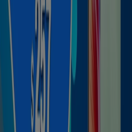
plataforma podrás conocer las últimas novedades de
Telmex
, una de las marcas más reconocidas, así como la
ubicación y detalles de las tiendas más cercanas en
Celaya
.
En Tiendeo, no solo tendrás acceso a
promociones
y
descuentos, sino también a información sobre las
tiendas físicas de tu ciudad. Explora los catálogos de
Telmex
, encuentra las tiendas en
Celaya
y descubre los
productos con grandes descuentos para ahorrar en tus
compras este
agosto
. Además, te mantenemos al tanto
de las ubicaciones exactas, horarios de atención y todos
los detalles necesarios para que puedas disfrutar de una
experiencia de compra completa en
Celaya
.
No pierdas la oportunidad de aprovechar las
ofertas
de
Telmex
en las tiendas de
Celaya
y mantente actualizado
con los mejores precios durante
agosto de 2026
. En
Tiendeo, siempre encontrarás las mejores tiendas y
opciones de compra en
Celaya
. ¡Empieza a explorar las
tiendas y promociones que tenemos para ti ahora