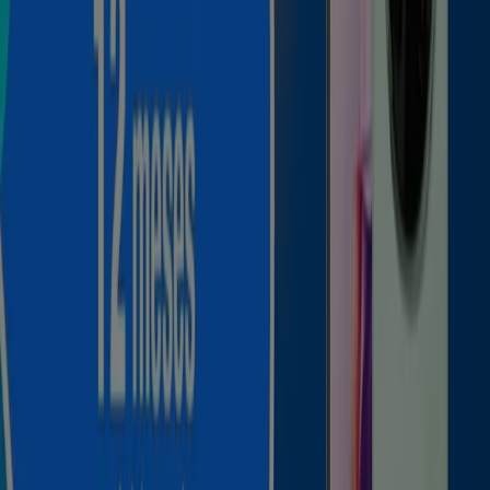
Telmex
Ofertas Telmex
Vence el 31/8
Telmex
Gangas exclusivas
Vence el 31/8
1.6 km - Celaya
Ciudades con tiendas de Telmex