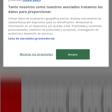
Tanto nosotros como nuestros asociados tratamos los
datos para proporcionar:
Utilizar datos de localización geográfica precisa. Analizar activamente las
Grupo Financiero Inbursa
características del dispositivo para su identificación. Almacenar la
información en un dispositivo y/o acceder a ella. Publicidad y contenido
personalizados, medición de publicidad y contenido, investigación de
Comisiones
audiencia y desarrollo de servicios.
Lista de asociados (proveedores)
Mostrar los propósitos
Acepto
Grupo Financiero Inbursa
Comisiones de cuentas
Publicidad