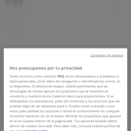
Ciudad Madero:
4
Categoría:
Bancos y Servicios
Oferta más reciente:
3/7/2026
Continuar sin aceptar
Grupo Financiero Inbursa
Nos preocupamos por tu privacidad
Inbursa Comisiones TDC
Tanto nosotros como nuestros
1012
socios almacenamos y accedemos a
datos personales, como datos de navegación o identificadores únicos, en
tu dispositivo. Si seleccionas Acepto, estarás permitiendo que las
Vence el 15/10
tecnologías de rastreo apoyen los propósitos que se muestran en
«nosotros y nuestros socios tratamos datos para proporcionar». Si se
deshabilitan los rastreadores, parte del contenido y los anuncios que ves
podrían dejar de ser relevantes para ti. Puedes volver a acceder a este
menú para cambiar tus opciones o retirar el consentimiento en cualquier
Grupo Financiero Inbursa
momento haciendo clic en el enlace «Mostrar los propósitos» que aparece
en el en la parte inferior de la página web. Tus opciones tendrán efecto
dentro de nuestro Sitio web. Para saber más, consulta nuestra política de
Cuentas Inbursa
privacidad.
Cookie policy