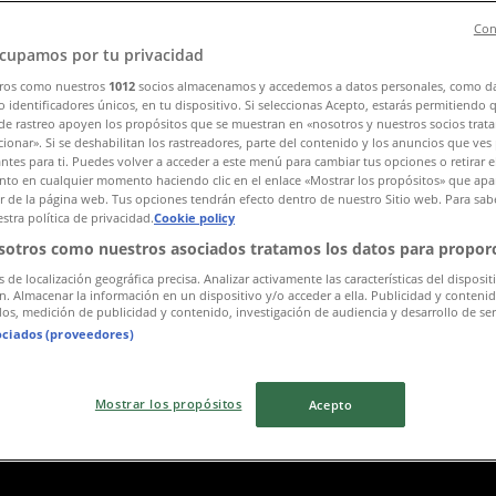
Con
cupamos por tu privacidad
ros como nuestros
1012
socios almacenamos y accedemos a datos personales, como d
 identificadores únicos, en tu dispositivo. Si seleccionas Acepto, estarás permitiendo 
de rastreo apoyen los propósitos que se muestran en «nosotros y nuestros socios trat
ionar». Si se deshabilitan los rastreadores, parte del contenido y los anuncios que ves
antes para ti. Puedes volver a acceder a este menú para cambiar tus opciones o retirar e
to en cualquier momento haciendo clic en el enlace «Mostrar los propósitos» que apar
or de la página web. Tus opciones tendrán efecto dentro de nuestro Sitio web. Para sab
stra política de privacidad.
Cookie policy
sotros como nuestros asociados tratamos los datos para proporc
s de localización geográfica precisa. Analizar activamente las características del disposit
ón. Almacenar la información en un dispositivo y/o acceder a ella. Publicidad y conteni
os, medición de publicidad y contenido, investigación de audiencia y desarrollo de ser
ociados (proveedores)
Mostrar los propósitos
Acepto