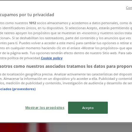
Con
)
»
cupamos por tu privacidad
ros como nuestros
1012
socios almacenamos y accedemos a datos personales, como d
 identificadores únicos, en tu dispositivo. Si seleccionas Acepto, estarás permitiendo 
de rastreo apoyen los propósitos que se muestran en «nosotros y nuestros socios trat
ionar». Si se deshabilitan los rastreadores, parte del contenido y los anuncios que ves
antes para ti. Puedes volver a acceder a este menú para cambiar tus opciones o retirar e
to en cualquier momento haciendo clic en el enlace «Mostrar los propósitos» que apar
or de la página web. Tus opciones tendrán efecto dentro de nuestro Sitio web. Para sab
stra política de privacidad.
Cookie policy
sotros como nuestros asociados tratamos los datos para proporc
s de localización geográfica precisa. Analizar activamente las características del disposit
ón. Almacenar la información en un dispositivo y/o acceder a ella. Publicidad y conteni
os, medición de publicidad y contenido, investigación de audiencia y desarrollo de ser
ociados (proveedores)
Mostrar los propósitos
Acepto