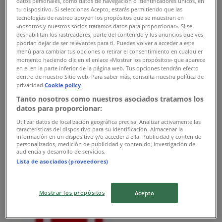
datos personales, como datos de navegación o identificadores únicos, en
09:00 - 03:00
tu dispositivo. Si seleccionas Acepto, estarás permitiendo que las
tecnologías de rastreo apoyen los propósitos que se muestran en
Miércoles
«nosotros y nuestros socios tratamos datos para proporcionar». Si se
09:00 - 03:00
deshabilitan los rastreadores, parte del contenido y los anuncios que ves
Jueves
podrían dejar de ser relevantes para ti. Puedes volver a acceder a este
menú para cambiar tus opciones o retirar el consentimiento en cualquier
09:00 - 03:00
momento haciendo clic en el enlace «Mostrar los propósitos» que aparece
Viernes
en el en la parte inferior de la página web. Tus opciones tendrán efecto
09:00 - 03:00
dentro de nuestro Sitio web. Para saber más, consulta nuestra política de
privacidad.
Cookie policy
Sábado
08:00 - 10:00
Tanto nosotros como nuestros asociados tratamos los
datos para proporcionar:
Mapa
Utilizar datos de localización geográfica precisa. Analizar activamente las
características del dispositivo para su identificación. Almacenar la
Abierto
Hasta las 03:00
información en un dispositivo y/o acceder a ella. Publicidad y contenido
personalizados, medición de publicidad y contenido, investigación de
audiencia y desarrollo de servicios.
Lista de asociados (proveedores)
Domingo
08:00 - 10:00
Mostrar los propósitos
Lunes
Acepto
09:00 - 03:00
Martes