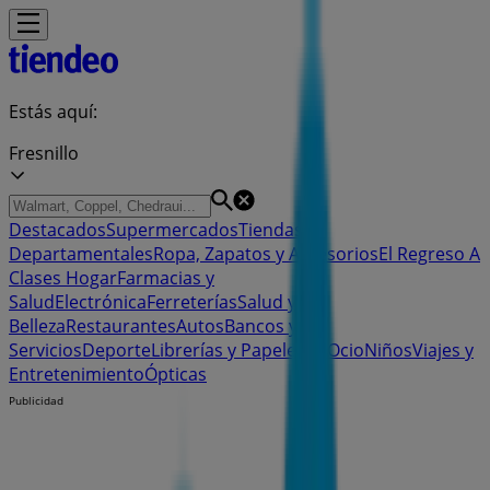
Estás aquí:
Fresnillo
Destacados
Supermercados
Tiendas
Departamentales
Ropa, Zapatos y Accesorios
El Regreso A
Clases
Hogar
Farmacias y
Salud
Electrónica
Ferreterías
Salud y
Belleza
Restaurantes
Autos
Bancos y
Servicios
Deporte
Librerías y Papelerías
Ocio
Niños
Viajes y
Entretenimiento
Ópticas
Publicidad