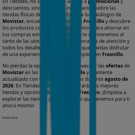
En Tiendeo, no solo tendrás acceso a
promociones
y
descuentos, sino también a información sobre las
tiendas físicas de tu ciudad. Explora los catálogos de
Movistar
, encuentra las tiendas en
Fresnillo
y descubre
los productos con grandes descuentos para ahorrar en
tus compras este
agosto
. Además, te mantenemos al
tanto de las ubicaciones exactas, horarios de atención y
todos los detalles necesarios para que puedas disfrutar
de una experiencia de compra completa en
Fresnillo
.
No pierdas la oportunidad de aprovechar las
ofertas
de
Movistar
en las tiendas de
Fresnillo
y mantente
actualizado con los mejores precios durante
agosto de
2026
. En Tiendeo, siempre encontrarás las mejores
tiendas y opciones de compra en
Fresnillo
. ¡Empieza a
explorar las tiendas y promociones que tenemos para ti
ahora mismo!
Publicidad