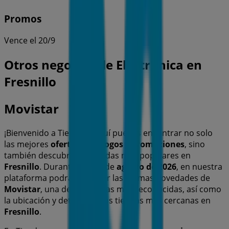
Promos
Vence el 20/9
Otros negocios de Electrónica en
Fresnillo
Movistar
¡Bienvenido a Tiendeo! Aquí puedes encontrar no solo
las mejores
ofertas
,
catálogos
y
promociones
, sino
también descubrir las tiendas más populares en
Fresnillo
. Durante el mes de
agosto de 2026
, en nuestra
plataforma podrás conocer las últimas novedades de
Movistar
, una de las marcas más reconocidas, así como
la ubicación y detalles de las tiendas más cercanas en
Fresnillo
.