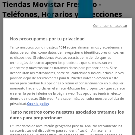
Tiendas Movistar Fresnillo -
Teléfonos, Horarios y Direcciones
Continuar sin aceptar
Tiendeo en Fresnillo
»
Ofertas de Electrónica en Fresnillo
»
Nos preocupamos por tu privacidad
Movistar en Fresnillo
»
Tanto nosotros como nuestros
1014
socios almacenamos y accedemos a
Tiendas de Movistar en Fresnillo
datos personales, como datos de navegación o identificadores únicos, en
tu dispositivo. Si seleccionas Acepto, estarás permitiendo que las
tecnologías de rastreo apoyen los propósitos que se muestran en
«nosotros y nuestros socios tratamos datos para proporcionar». Si se
deshabilitan los rastreadores, parte del contenido y los anuncios que ves
Movistar
podrían dejar de ser relevantes para ti. Puedes volver a acceder a este
menú para cambiar tus opciones o retirar el consentimiento en cualquier
AV HIDALGO 17, Fresnillo
momento haciendo clic en el enlace «Mostrar los propósitos» que aparece
en el en la parte inferior de la página web. Tus opciones tendrán efecto
261 m
dentro de nuestro Sitio web. Para saber más, consulta nuestra política de
privacidad.
Cookie policy
Abierto
Tanto nosotros como nuestros asociados tratamos los
datos para proporcionar:
Utilizar datos de localización geográfica precisa. Analizar activamente las
características del dispositivo para su identificación. Almacenar la
Publicidad
información en un dispositivo y/o acceder a ella. Publicidad y contenido