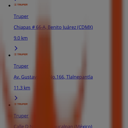
Truper
Chiapas # 66-A, Benito Juárez (CDMX)
9.0 km
Truper
Av. Gustavo Baz No.166, Tlalnepantla
11.3 km
Truper
Calle D No. 31-A, Naucalpan (México)