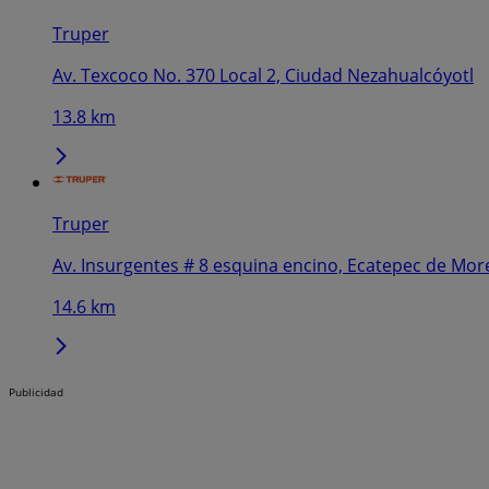
Truper
Av. Texcoco No. 370 Local 2, Ciudad Nezahualcóyotl
13.8 km
Truper
Av. Insurgentes # 8 esquina encino, Ecatepec de Mor
14.6 km
Publicidad