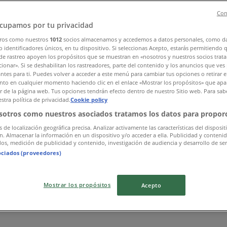
Con
cupamos por tu privacidad
ros como nuestros
1012
socios almacenamos y accedemos a datos personales, como d
 identificadores únicos, en tu dispositivo. Si seleccionas Acepto, estarás permitiendo 
de rastreo apoyen los propósitos que se muestran en «nosotros y nuestros socios trat
ionar». Si se deshabilitan los rastreadores, parte del contenido y los anuncios que ves
antes para ti. Puedes volver a acceder a este menú para cambiar tus opciones o retirar e
to en cualquier momento haciendo clic en el enlace «Mostrar los propósitos» que apar
or de la página web. Tus opciones tendrán efecto dentro de nuestro Sitio web. Para sab
stra política de privacidad.
Cookie policy
sotros como nuestros asociados tratamos los datos para proporc
s de localización geográfica precisa. Analizar activamente las características del disposit
ón. Almacenar la información en un dispositivo y/o acceder a ella. Publicidad y conteni
os, medición de publicidad y contenido, investigación de audiencia y desarrollo de ser
ociados (proveedores)
Mostrar los propósitos
Acepto