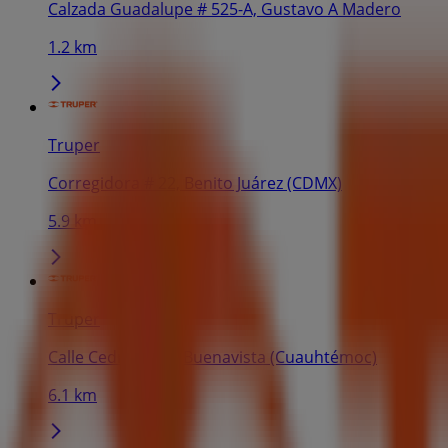
Calzada Guadalupe # 525-A, Gustavo A Madero
1.2 km
Truper
Corregidora # 22, Benito Juárez (CDMX)
5.9 km
Truper
Calle Cedro #280, Buenavista (Cuauhtémoc)
6.1 km