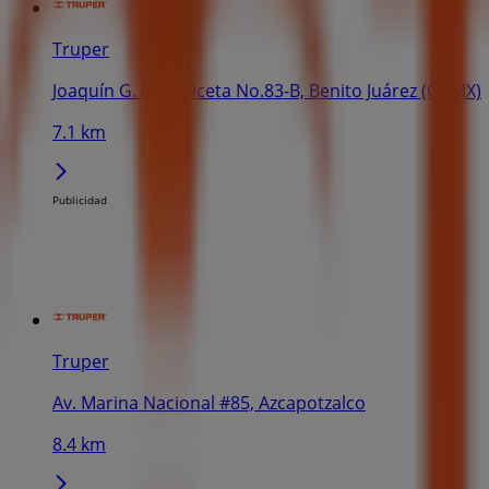
Truper
Joaquín G. Icazbalceta No.83-B, Benito Juárez (CDMX)
7.1 km
Publicidad
Truper
Av. Marina Nacional #85, Azcapotzalco
8.4 km