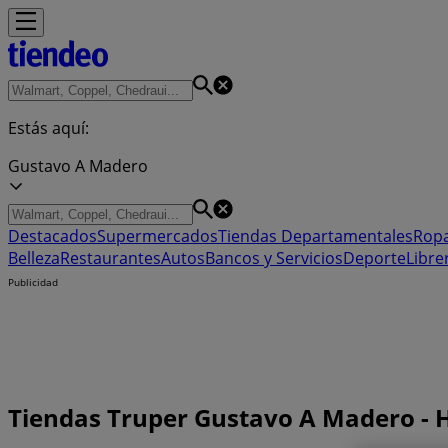
Estás aquí:
Gustavo A Madero
Destacados
Supermercados
Tiendas Departamentales
Ropa
Belleza
Restaurantes
Autos
Bancos y Servicios
Deporte
Libre
Publicidad
Tiendas Truper Gustavo A Madero - H