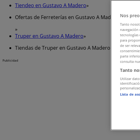
Tiendeo en Gustavo A Madero
»
Nos preo
Ofertas de Ferreterías en Gustavo A Madero
Tanto nosot
»
navegación o
Truper en Gustavo A Madero
»
tecnologías 
para proporc
de ser relev
Tiendas de Truper en Gustavo A Madero
consentimien
parte inferi
Publicidad
consulta nue
Tanto no
Utilizar dato
identificaci
personalizad
Lista de as