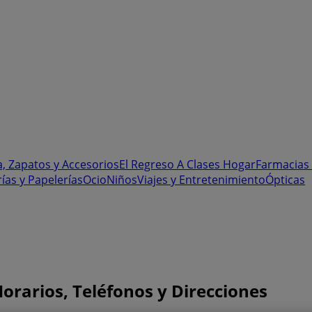
, Zapatos y Accesorios
El Regreso A Clases
Hogar
Farmacias 
rías y Papelerías
Ocio
Niños
Viajes y Entretenimiento
Ópticas
orarios, Teléfonos y Direcciones