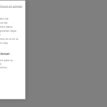
tinuar sin aceptar
atos de
que las
amos datos
 podrían dejar
l
ece en el en la
er más,
ionar:
ivo para su
do
vicios.