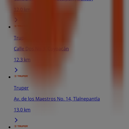
12.0 km
Truper
Calle Dos No.3, Coyoacán
12.3 km
Truper
Av. de los Maestros No. 14, Tlalnepantla
13.0 km