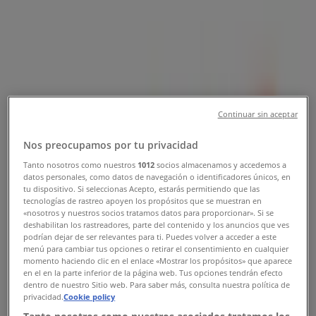
Tienda Coloso | CALZ IGNACIO
ZARAGOZA 3254, Iztapalapa -
Teléfonos, Horarios y Promociones
Tiendeo en Iztapalapa
»
Ofertas de Niños en Iztapalapa
Continuar sin aceptar
»
Nos preocupamos por tu privacidad
Coloso en Iztapalapa
»
Tanto nosotros como nuestros
1012
socios almacenamos y accedemos a
datos personales, como datos de navegación o identificadores únicos, en
Coloso | CALZ IGNACIO ZARAGOZA 3254
tu dispositivo. Si seleccionas Acepto, estarás permitiendo que las
tecnologías de rastreo apoyen los propósitos que se muestran en
Mapa
«nosotros y nuestros socios tratamos datos para proporcionar». Si se
deshabilitan los rastreadores, parte del contenido y los anuncios que ves
Mapa
podrían dejar de ser relevantes para ti. Puedes volver a acceder a este
menú para cambiar tus opciones o retirar el consentimiento en cualquier
Estamos a punto de publicar ofertas de Coloso
momento haciendo clic en el enlace «Mostrar los propósitos» que aparece
en el en la parte inferior de la página web. Tus opciones tendrán efecto
Publicidad
dentro de nuestro Sitio web. Para saber más, consulta nuestra política de
privacidad.
Cookie policy