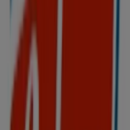
Samsung
Cristóbal Colón No. 79, Iztapalapa
59 m
Otros negocios de Niños en
Iztapalapa
Coloso
Bienvenido a la tienda de
Coloso
en Tiendeo, donde
podrás descubrir las mejores
ofertas
,
promociones
y
catálogos
de esta destacada marca del sector de
Niños
.
Nuestra tienda física está ubicada en
CALZ IGNACIO
ZARAGOZA 3254
,
Iztapalapa
, y en ella encontrarás una
amplia gama de productos de calidad que te permitirán