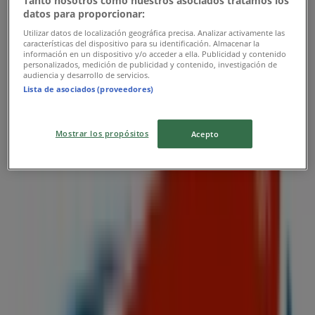
Tanto nosotros como nuestros asociados tratamos los
datos para proporcionar:
Utilizar datos de localización geográfica precisa. Analizar activamente las
características del dispositivo para su identificación. Almacenar la
información en un dispositivo y/o acceder a ella. Publicidad y contenido
personalizados, medición de publicidad y contenido, investigación de
audiencia y desarrollo de servicios.
Lista de asociados (proveedores)
Mostrar los propósitos
Acepto
Las tiendas más cercanas
Hooters
Av. Moliere 353 Loc. L-A, Ciudad de México
8 m