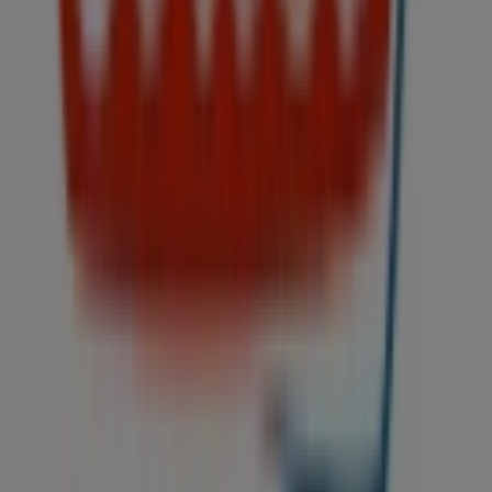
Trabaja con nosotros
Contáctanos
Contacto comercial y de marketing
Tienda mal colocada en el mapa
Notificar un folleto
¿Encontraste un problema en la web o en la
aplicación?
Índices
Marcas
Marcas locales
Negocios
Negocios cercanos