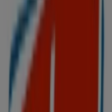
Cerrado
Benotto
San Luis Potosí No. 211, Cuauhtémoc (CDMX)
11 m
Toks Restaurante
Calle Invierno 17 Esq. José F Gutiérrez, Iztapalapa
38 m