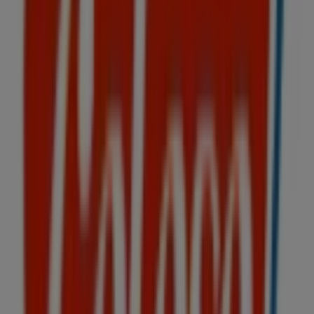
ahorrar durante todo el
agosto de 2026
.
En Tiendeo te ofrecemos toda la información actualizada
sobre
Coloso
, como los horarios de apertura, las ofertas
exclusivas y la ubicación exacta de la tienda en
CALZ
IGNACIO ZARAGOZA 3254
. Además, tendrás acceso a los
últimos catálogos de
Coloso
, donde podrás descubrir las
promociones más recientes y aprovechar grandes
descuentos en productos de
Niños
para tus compras en
Iztapalapa
.
No pierdas la oportunidad de visitar la tienda de
Coloso
en
CALZ IGNACIO ZARAGOZA 3254
para disfrutar de una
experiencia de compra completa. Te invitamos a
explorar las promociones que tenemos para ti este
agosto
y mantenerte informado de las mejores ofertas
de
Coloso
en
Iztapalapa
. ¡Visítanos y empieza a ahorrar
hoy mismo!
Más información de Coloso
Ver otras tiendas de Coloso
en Iztapalapa