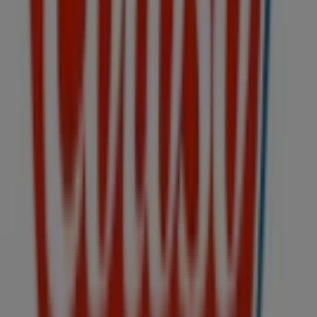
Tiendeo forma parte de Shopfully, la empresa
tecnológica que está reinventando las compras locales
en todo el mundo.
Tiendeo
¿Qué hacemos?
Soluciones para empresas
Noticias y prensa