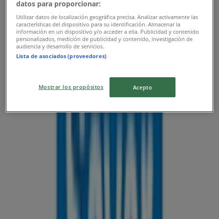
datos para proporcionar:
Sayer
Utilizar datos de localización geográfica precisa. Analizar activamente las
características del dispositivo para su identificación. Almacenar la
Promos
información en un dispositivo y/o acceder a ella. Publicidad y contenido
personalizados, medición de publicidad y contenido, investigación de
audiencia y desarrollo de servicios.
Vence el 31/8
Lista de asociados (proveedores)
Las tiendas más cercanas
Mostrar los propósitos
Acepto
Jafra
Boulevard Adolfo López Mateos Poniente No 236,
León
45 m
BBVA Bancomer