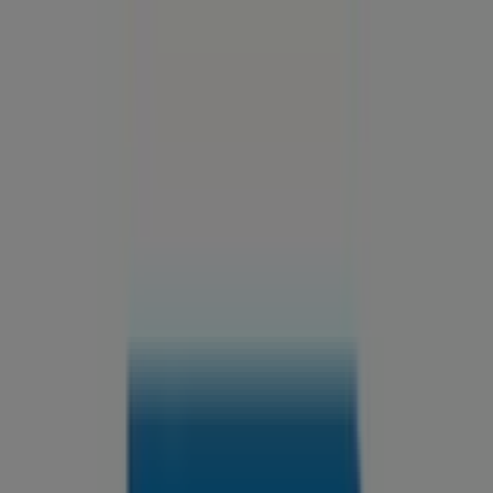
Estás aquí:
León
Destacados
Supermercados
Tiendas
Departamentales
Ropa, Zapatos y Accesorios
El Regreso A
Clases
Hogar
Farmacias y
Salud
Electrónica
Ferreterías
Salud y
Belleza
Restaurantes
Autos
Bancos y
Servicios
Deporte
Librerías y Papelerías
Ocio
Niños
Viajes y
Entretenimiento
Ópticas
Publicidad