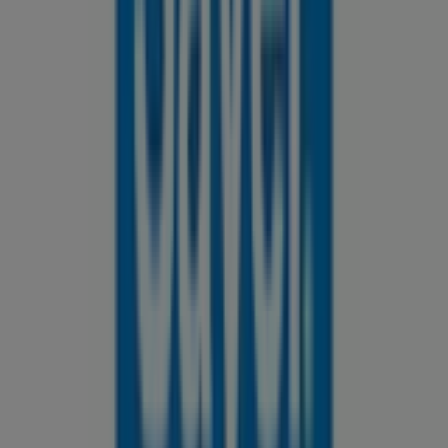
145 m
Otros negocios de Ferreterías en
León
Sayer
Bienvenido a la tienda de
Sayer
en Tiendeo, donde
podrás descubrir las mejores
ofertas
,
promociones
y
catálogos
de esta destacada marca del sector de
Ferreterías
. Nuestra tienda física está ubicada en
BLVD
HIDALGO # 110 COLONIA MICHOACAN
,
León
, y en ella
encontrarás una amplia gama de productos de calidad
que te permitirán ahorrar durante todo el
agosto de
2026
.
En Tiendeo te ofrecemos toda la información actualizada
sobre
Sayer
, como los horarios de apertura, las ofertas