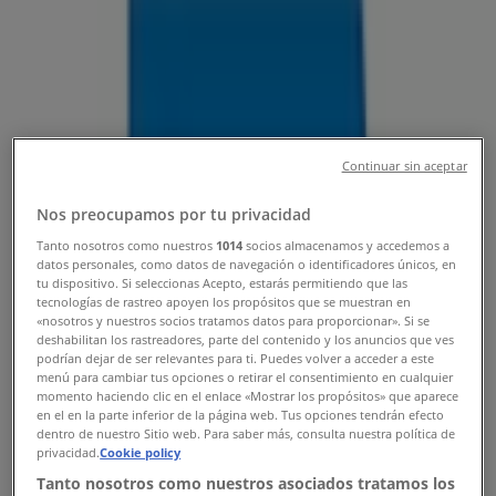
Tienda Sayer | BLVD HIDALGO # 110
COLONIA MICHOACAN, León -
Teléfonos, Horarios y Promociones
Tiendeo en León
»
Ofertas de Ferreterías en León
»
Continuar sin aceptar
Sayer en León
»
Nos preocupamos por tu privacidad
Sayer | BLVD HIDALGO # 110 COLONIA MICHOACAN
Tanto nosotros como nuestros
1014
socios almacenamos y accedemos a
datos personales, como datos de navegación o identificadores únicos, en
Mapa
477 713 10 54
tu dispositivo. Si seleccionas Acepto, estarás permitiendo que las
Mapa
477 713 10 54
tecnologías de rastreo apoyen los propósitos que se muestran en
«nosotros y nuestros socios tratamos datos para proporcionar». Si se
deshabilitan los rastreadores, parte del contenido y los anuncios que ves
Ofertas de Sayer en León
podrían dejar de ser relevantes para ti. Puedes volver a acceder a este
menú para cambiar tus opciones o retirar el consentimiento en cualquier
momento haciendo clic en el enlace «Mostrar los propósitos» que aparece
en el en la parte inferior de la página web. Tus opciones tendrán efecto
dentro de nuestro Sitio web. Para saber más, consulta nuestra política de
privacidad.
Cookie policy
Tanto nosotros como nuestros asociados tratamos los