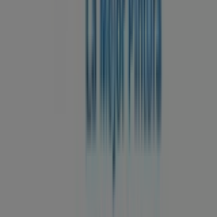
Contacto comercial y de marketing
Tienda mal colocada en el mapa
Notificar un folleto
¿Encontraste un problema en la web o en la
aplicación?
Índices
Marcas
Marcas locales
Negocios
Negocios cercanos
Productos
Productos locales
Ciudades