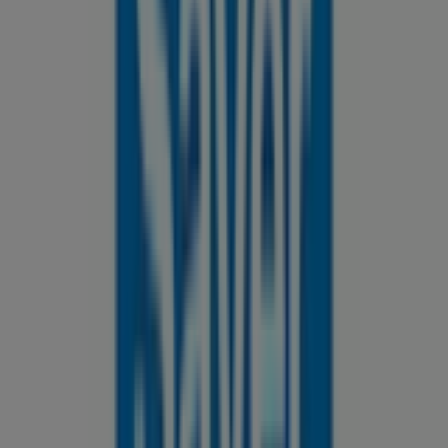
PERLA NO 101, León
64 m
Steren
Díaz Mirón No. 117 local F, Zona Centro, León
128 m
Cerrado
Samsung
Pino Suárez No. 209-C, Col. Centro, León