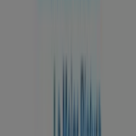
Tiendeo forma parte de Shopfully, la empresa
tecnológica que está reinventando las compras locales
en todo el mundo.
Tiendeo
¿Qué hacemos?
Soluciones para empresas
Noticias y prensa
Trabaja con nosotros
Contáctanos