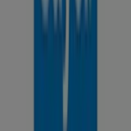
exclusivas y la ubicación exacta de la tienda en
BLVD
HIDALGO # 110 COLONIA MICHOACAN
. Además,
tendrás acceso a los últimos catálogos de
Sayer
, donde
podrás descubrir las promociones más recientes y
aprovechar grandes descuentos en productos de
Ferreterías
para tus compras en
León
.
No pierdas la oportunidad de visitar la tienda de
Sayer
en
BLVD HIDALGO # 110 COLONIA MICHOACAN
para
disfrutar de una experiencia de compra completa. Te
invitamos a explorar las promociones que tenemos para
ti este
agosto
y mantenerte informado de las mejores
ofertas de
Sayer
en
León
. ¡Visítanos y empieza a ahorrar
hoy mismo!
Más información de Sayer
Ver otras tiendas de Sayer en
León
Publicidad